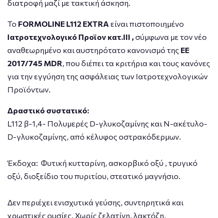
διατροφή μαζί με τακτική άσκηση.
Το
FORMOLINE
L
112
EXTRA
είναι πιστοποιημένο
Ιατροτεχνολογικό Προϊον κατ.ΙΙΙ ,
σύμφωνα με τον νέο
αναθεωρημένο και αυστηρότατο κανονισμό της
ΕΕ
2017/745
MDR
, που διέπει τα κριτήρια και τους κανόνες
για την εγγύηση της ασφάλειας των Ιατροτεχνολογικών
Προϊόντων.
Δραστικό συστατικό:
L112 β-1,4- Πολυμερές D-γλυκοζαμίνης και Ν-ακέτυλο-
D-γλυκοζαμίνης, από κέλυφος οστρακόδερμων.
Έκδοχα: Φυτική κυτταρίνη, ασκορβικό οξύ , τρυγικό
οξύ, διοξείδιο του πυριτίου, στεατικό μαγνήσιο.
Δεν περιέχει ενισχυτικά γεύσης, συντηρητικά και
χρωστικές ουσίες. Χωρίς ζελατίνη, λακτόζη,