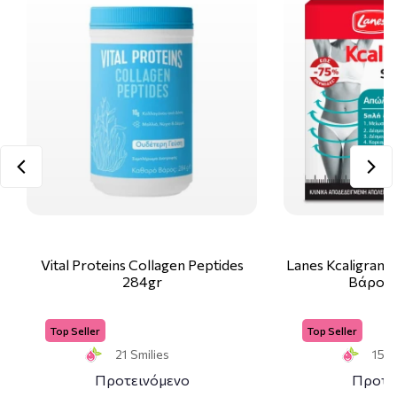
Vital Proteins Collagen Peptides
Lanes Kcaligram
284gr
Βάρους
Top Seller
Top Seller
21 Smilies
15 S
Προτεινόμενο
Προτε