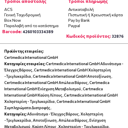
Τρόποι αποστολής
Τρόποι πληρωμής
ACS
Αντικαταβολή
Γενική Ταχυδρομική
Πιστωτική ή Χρεωστική κάρτα
Box Now
Pay by Bank
Παραλαβή από το κατάστημα
Paypal
Barcode:
4260103334389
Κωδικός προϊόντος:
32876
Προϊόν της εταιρείας:
Certmedica International GmbH
Κατηγορίες εταιρείας:
Certmedica International GmbH Αδυνάτισμα -
Έλεγχος Βάρους
,
Certmedica International GmbH Χοληστερίνη
-Τριγλυκερίδια
,
Certmedica International GmbH Αποτοξίνωση
,
Certmedica International GmbH Απώλεια Βάρους
,
Certmedica
International GmbH Ενίσχυση Μεταβολισμού
,
Certmedica
International GmbH Καύση Λίπους
,
Certmedica International GmbH
Χοληστερίνη - Τριγλυκερίδια
,
Certmedica International GmbH
Συμπληρώματα Διατροφής
,
Κατηγορίες:
Αδυνάτισμα - Έλεγχος Βάρους
,
Χοληστερίνη
-Τριγλυκερίδια
,
Αποτοξίνωση
,
Απώλεια Βάρους
,
Ενίσχυση
Μεταβολισμού
,
Καύση Λίπους
,
Χοληστερίνη - Τριγλυκερίδια
,