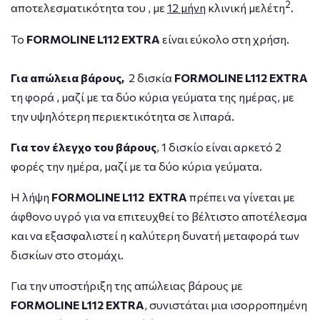
2
αποτελεσματικότητα του , με
12 μήνη
κλινική μελέτη
.
Το
FORMOLINE
L112
EXTRA
είναι εύκολο στη χρήση.
Για απώλεια βάρους,
2 δισκία
FORMOLINE
L112
EXTRA
τη φορά , μαζί με τα δύο κύρια γεύματα της ημέρας, με
την υψηλότερη περιεκτικότητα σε λιπαρά.
Για τον έλεγχο του βάρους
, 1 δισκίο είναι αρκετό 2
φορές την ημέρα, μαζί με τα δύο κύρια γεύματα.
Η λήψη
FORMOLINE
L112
EXTRA
πρέπει να γίνεται με
άφθονο υγρό για να επιτευχθεί το βέλτιστο αποτέλεσμα
και να εξασφαλιστεί η καλύτερη δυνατή μεταφορά των
δισκίων στο στομάχι.
Για την υποστήριξη της απώλειας βάρους με
FORMOLINE
L
112
EXTRA
, συνιστάται μια ισορροπημένη