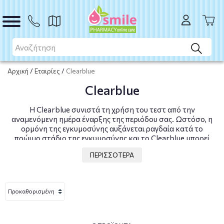
Αρχική
/
Εταιρίες
/
Clearblue
Clearblue
Η Clearblue συνιστά τη χρήση του τεστ από την
αναμενόμενη ημέρα έναρξης της περιόδου σας. Ωστόσο, η
ορμόνη της εγκυμοσύνης αυξάνεται ραγδαία κατά το
πρώιμο στάδιο της εγκυμοσύνης και το Clearblue μπορεί
να χρησιμοποιηθεί για έλεγχο έως και 4 ημέρες πριν από
ΠΕΡΙΣΣΟΤΕΡΑ
την αναμενόμενη ημέρα έναρξης της περιόδου σας.
Σε κλινικές μελέτες με δείγματα πρώιμης
εγκυμοσύνης, το Clearblue Plus έδωσε τα εξής
αποτελέσματα:
Το 56% των γυναικών έλαβαν αποτέλεσμα "Έγκυος" 4
ημέρες νωρίτερα, το 88% των γυναικών 3 ημέρες νωρίτερα,