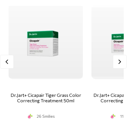
Dr.Jart+ Cicapair Tiger Grass Color
Dr.Jart+ Cicapair
Correcting Treatment 50ml
Correcting T
26 Smilies
11 S