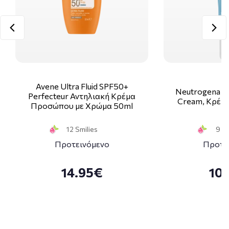
Avene Ultra Fluid SPF50+
Neutrogena H
Perfecteur Αντηλιακή Κρέμα
Cream, Κρέμα
Προσώπου με Χρώμα 50ml
12 Smilies
9 Sm
Προτεινόμενο
Προτε
14.95€
10