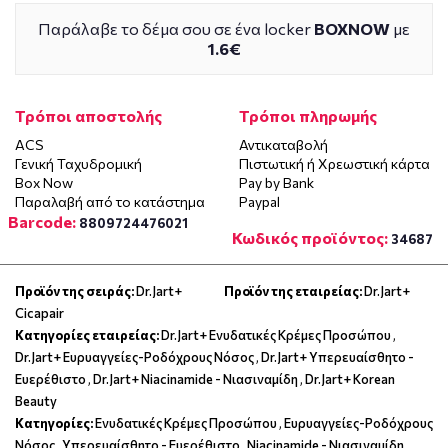
Παράλαβε το δέμα σου σε ένα locker
BOXNOW
με
1.6€
Τρόποι αποστολής
Τρόποι πληρωμής
ACS
Αντικαταβολή
Γενική Ταχυδρομική
Πιστωτική ή Χρεωστική κάρτα
Box Now
Pay by Bank
Παραλαβή από το κατάστημα
Paypal
Barcode:
8809724476021
Κωδικός προϊόντος:
34687
Προϊόν της σειράς:
Dr.Jart+
Προϊόν της εταιρείας:
Dr.Jart+
Cicapair
Κατηγορίες εταιρείας:
Dr.Jart+ Ενυδατικές Κρέμες Προσώπου
,
Dr.Jart+ Ευρυαγγείες-Ροδόχρους Νόσος
,
Dr.Jart+ Υπερευαίσθητο -
Ευερέθιστο
,
Dr.Jart+ Niacinamide - Νιασιναμίδη
,
Dr.Jart+ Korean
Beauty
Κατηγορίες:
Ενυδατικές Κρέμες Προσώπου
,
Ευρυαγγείες-Ροδόχρους
Νόσος
,
Υπερευαίσθητο - Ευερέθιστο
,
Niacinamide - Νιασιναμίδη
,