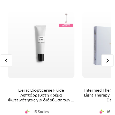
Lierac Diopticerne Fluide
Intermed The Sk
Λεπτόρρευστη Κρέμα
Light Therapy Ki
Φωτεινότητας για διόρθωση των …
Deco
15 Smilies
162 S