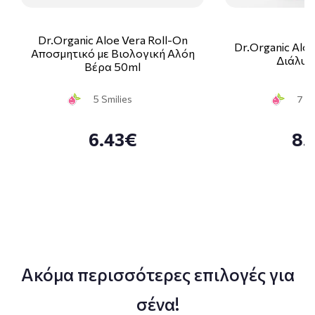
Dr.Organic Aloe Vera Roll-On
Dr.Organic Alo
Αποσμητικό με Βιολογική Αλόη
Διάλυμ
Βέρα 50ml
5 Smilies
7 Sm
6.43€
8.
Ακόμα περισσότερες επιλογές για
σένα!