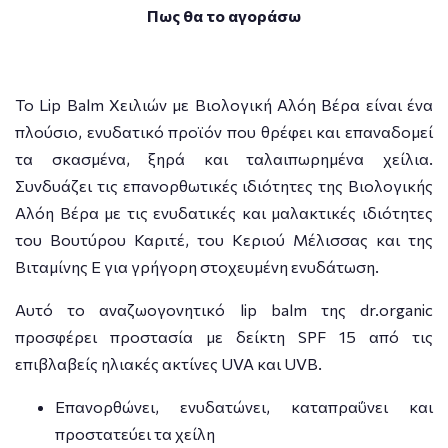
Πως θα το αγοράσω
Το Lip Balm Χειλιών με Βιολογική Αλόη Βέρα είναι ένα
πλούσιο, ενυδατικό προϊόν που θρέφει και επαναδομεί
τα σκασμένα, ξηρά και ταλαιπωρημένα χείλια.
Συνδυάζει τις επανορθωτικές ιδιότητες της Βιολογικής
Αλόη Βέρα με τις ενυδατικές και μαλακτικές ιδιότητες
του Βουτύρου Καριτέ, του Κεριού Μέλισσας και της
Βιταμίνης Ε για γρήγορη στοχευμένη ενυδάτωση.
Αυτό το αναζωογονητικό lip balm της dr.organic
προσφέρει προστασία με δείκτη SPF 15 από τις
επιβλαβείς ηλιακές ακτίνες UVA και UVB.
Επανορθώνει, ενυδατώνει, καταπραΰνει και
προστατεύει τα χείλη