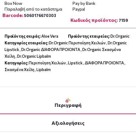
Box Now
Pay by Bank
Παραλαβή από το κατάστημα
Paypal
Barcode:
5060176670303
Κωδικός προϊόντος:
7159
Προϊόν της σειράς:
Aloe Vera
Προϊόν της εταιρείας:
Dr.Organic
Κατηγορίες εταιρείας:
Dr.Organic Περιποίηση Χειλιών
,
Dr.Organic
Lipstick
,
Dr.Organic ΔΙΑΦΟΡΑ ΠΡΟΙΟΝΤΑ
,
Dr.Organic Σκασμένα
Χείλη
,
Dr.Organic Lipbalm
Κατηγορίες:
Περιποίηση Χειλιών
,
Lipstick
,
ΔΙΑΦΟΡΑ ΠΡΟΙΟΝΤΑ
,
Σκασμένα Χείλη
,
Lipbalm
Περιγραφή
Αξιολογήσεις