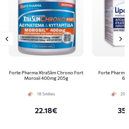
Forte Pharma XtraSlim Chrono Fort
Forte Pharma 
Morosil 400mg 205g
60
18 Smilies
29 S
22.18€
35