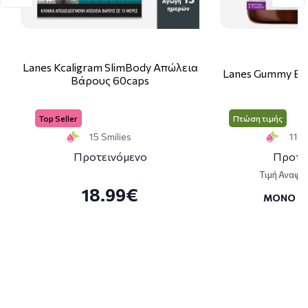
Lanes Kcaligram SlimBody Απώλεια
Lanes Gummy Bo
Βάρους 60caps
Top Seller
Πτώση τιμής
15 Smilies
11 S
Προτεινόμενο
Προτε
Τιμή Αναφο
18.99€
ΜΟΝΟ