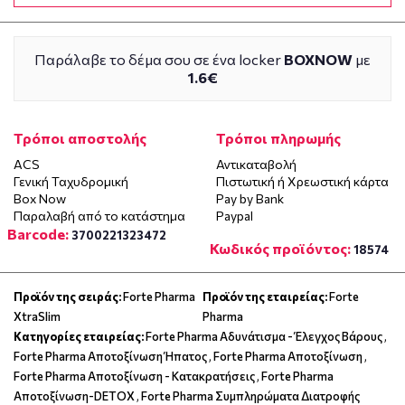
Παράλαβε το δέμα σου σε ένα locker
BOXNOW
με
1.6€
Τρόποι αποστολής
Τρόποι πληρωμής
ACS
Αντικαταβολή
Γενική Ταχυδρομική
Πιστωτική ή Χρεωστική κάρτα
Box Now
Pay by Bank
Παραλαβή από το κατάστημα
Paypal
Barcode:
3700221323472
Κωδικός προϊόντος:
18574
Προϊόν της σειράς:
Forte Pharma
Προϊόν της εταιρείας:
Forte
XtraSlim
Pharma
Κατηγορίες εταιρείας:
Forte Pharma Αδυνάτισμα - Έλεγχος Βάρους
,
Forte Pharma Αποτοξίνωση Ήπατος
,
Forte Pharma Αποτοξίνωση
,
Forte Pharma Αποτοξίνωση - Κατακρατήσεις
,
Forte Pharma
Αποτοξίνωση-DETOX
,
Forte Pharma Συμπληρώματα Διατροφής