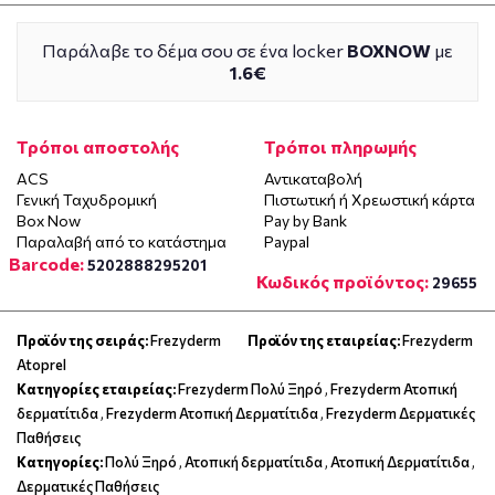
Παράλαβε το δέμα σου σε ένα locker
BOXNOW
με
1.6€
Τρόποι αποστολής
Τρόποι πληρωμής
ACS
Αντικαταβολή
Γενική Ταχυδρομική
Πιστωτική ή Χρεωστική κάρτα
Box Now
Pay by Bank
Παραλαβή από το κατάστημα
Paypal
Barcode:
5202888295201
Κωδικός προϊόντος:
29655
Προϊόν της σειράς:
Frezyderm
Προϊόν της εταιρείας:
Frezyderm
Atoprel
Κατηγορίες εταιρείας:
Frezyderm Πολύ Ξηρό
,
Frezyderm Ατοπική
δερματίτιδα
,
Frezyderm Ατοπική Δερματίτιδα
,
Frezyderm Δερματικές
Παθήσεις
Κατηγορίες:
Πολύ Ξηρό
,
Ατοπική δερματίτιδα
,
Ατοπική Δερματίτιδα
,
Δερματικές Παθήσεις