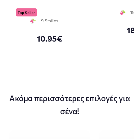
15 S
Top Seller
9 Smilies
18
10.95€
Ακόμα περισσότερες επιλογές για
σένα!