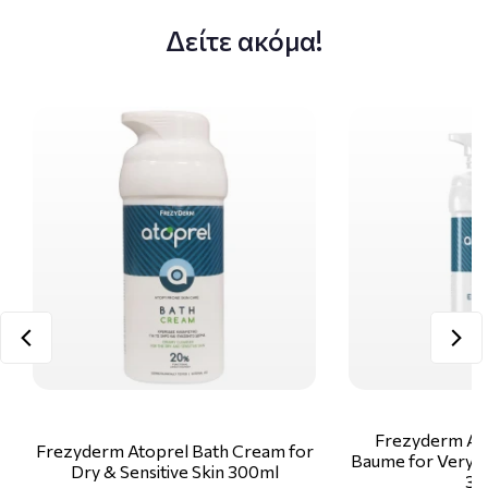
Δείτε ακόμα!
Frezyderm Ato
Frezyderm Atoprel Bath Cream for
Baume for Very Dr
Dry & Sensitive Skin 300ml
30