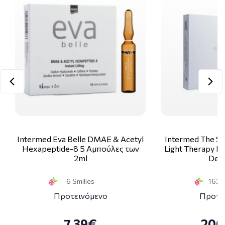
Intermed Eva Belle DMAE & Acetyl
Intermed The Sk
Hexapeptide-8 5 Αμπούλες των
Light Therapy Ki
2ml
Deco
6 Smilies
162 S
Προτεινόμενο
Προτε
7.39€
200