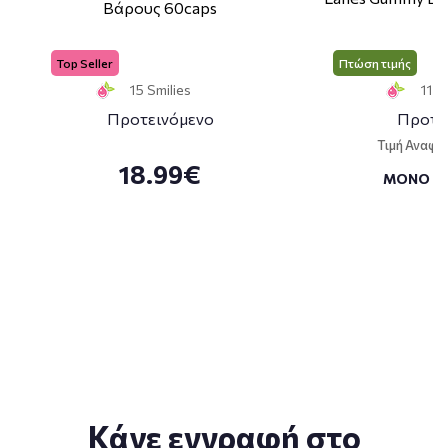
Βάρους 60caps
Top Seller
Πτώση τιμής
15 Smilies
11 S
Προτεινόμενο
Προτε
Τιμή Αναφο
18.99€
ΜΟΝΟ
Κάνε εγγραφή στο