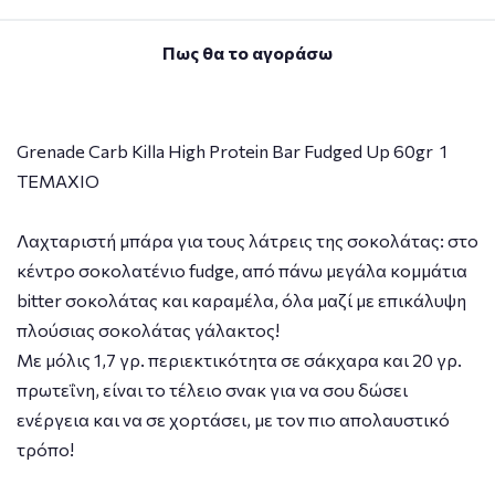
Πως θα το αγοράσω
Grenade Carb Killa High Protein Bar Fudged Up 60gr 1
ΤΕΜΑΧΙΟ
Λαχταριστή μπάρα για τους λάτρεις της σοκολάτας: στο
κέντρο σοκολατένιο fudge, από πάνω μεγάλα κομμάτια
bitter σοκολάτας και καραμέλα, όλα μαζί με επικάλυψη
πλούσιας σοκολάτας γάλακτος!
Με μόλις 1,7 γρ. περιεκτικότητα σε σάκχαρα και 20 γρ.
πρωτεΐνη, είναι το τέλειο σνακ για να σου δώσει
ενέργεια και να σε χορτάσει, με τον πιο απολαυστικό
τρόπο!