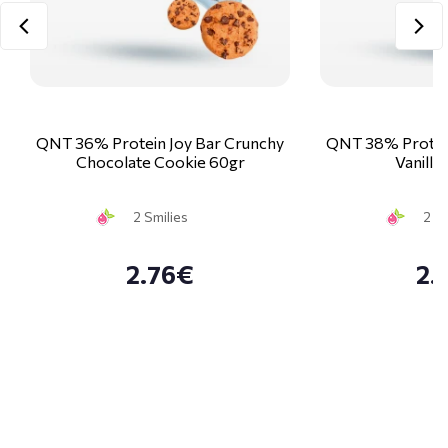
QNT 36% Protein Joy Bar Crunchy
QNT 38% Protein
Chocolate Cookie 60gr
Vanilla
2 Smilies
2 Sm
2.76€
2.