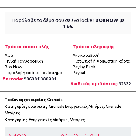
Παράλαβε το δέμα σου σε ένα locker
BOXNOW
με
1.6€
Τρόποι αποστολής
Τρόποι πληρωμής
ACS
Αντικαταβολή
Γενική Ταχυδρομική
Πιστωτική ή Χρεωστική κάρτα
Box Now
Pay by Bank
Παραλαβή από το κατάστημα
Paypal
Barcode:
5060811380901
Κωδικός προϊόντος:
32332
Προϊόν της εταιρείας:
Grenade
Κατηγορίες εταιρείας:
Grenade Ενεργειακές Μπάρες
,
Grenade
Μπάρες
Κατηγορίες:
Ενεργειακές Μπάρες
,
Μπάρες