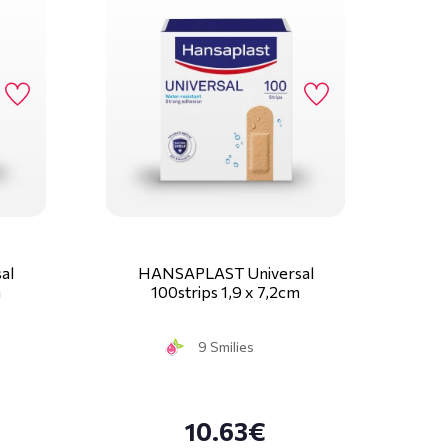
al
HANSAPLAST Universal
m
100strips 1,9 x 7,2cm
9 Smilies
10.63€