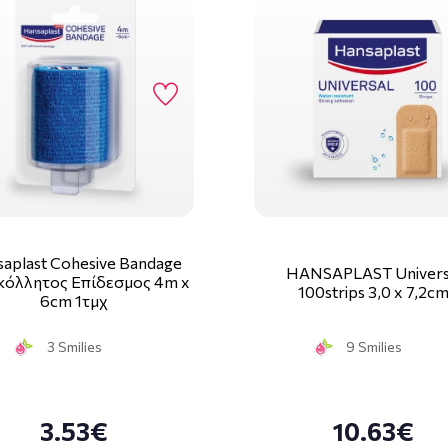
aplast Cohesive Bandage
HANSAPLAST Univers
κόλλητος Επίδεσμος 4m x
100strips 3,0 x 7,2c
6cm 1τμχ
3 Smilies
9 Smilies
3.53€
10.63€