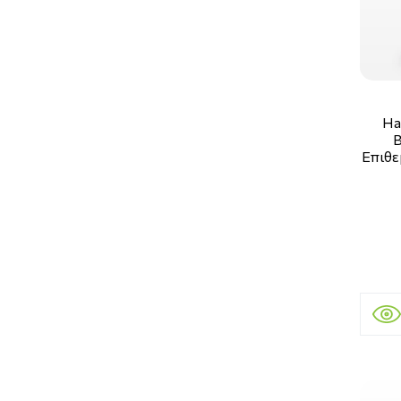
Ha
B
Επιθε