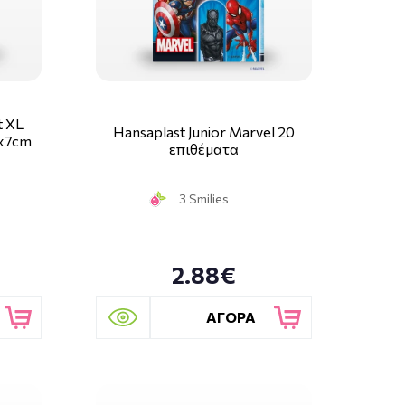
t XL
Hansaplast Junior Marvel 20
6x7cm
επιθέματα
3 Smilies
2.88€
ΑΓΟΡΑ