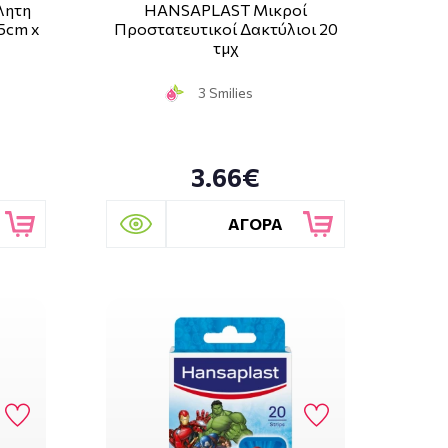
λητη
HANSAPLAST Μικροί
,5cm x
Προστατευτικοί Δακτύλιοι 20
τμχ
3 Smilies
3.66€
ΑΓΟΡΑ