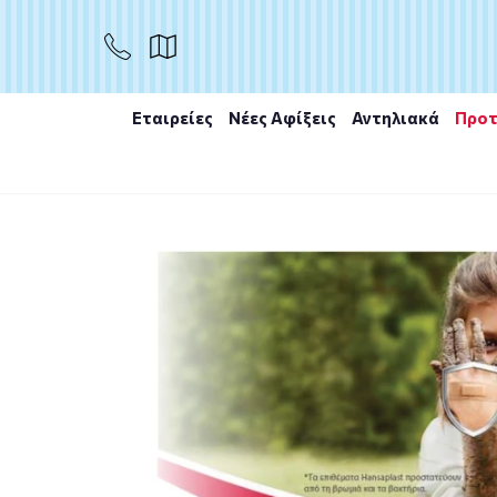
Εταιρείες
Νέες Αφίξεις
Αντηλιακά
Προτ
Αρχική
/
Εταιρίες
/
Hansaplast