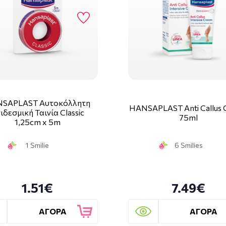
SAPLAST Αυτοκόλλητη
HANSAPLAST Anti Callus
ιδεσμική Ταινία Classic
75ml
1,25cm x 5m
1 Smilie
6 Smilies
1.51€
7.49€
ΑΓΟΡΑ
ΑΓΟΡΑ