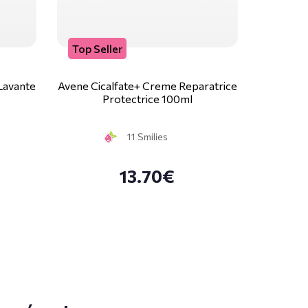
Top Seller
Lavante
Avene Cicalfate+ Creme Reparatrice
Protectrice 100ml
11 Smilies
13.70€