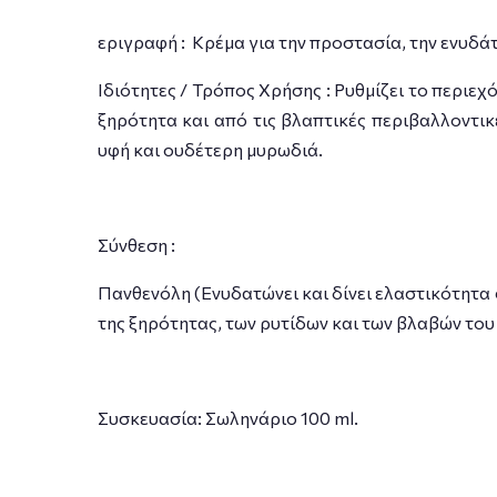
εριγραφή : Κρέμα για την προστασία, την ενυδά
Ιδιότητες / Τρόπος Χρήσης : Ρυθμίζει το περιε
ξηρότητα και από τις βλαπτι­κές περιβαλλοντι
υφή και ουδέτερη μυρωδιά.
Σύνθεση :
Πανθενόλη (Ενυδατώνει και δίνει ελαστικότητα 
της ξηρότητας, των ρυτίδων και των βλαβών το
Συσκευασία: Σωληνάριο 100 ml.