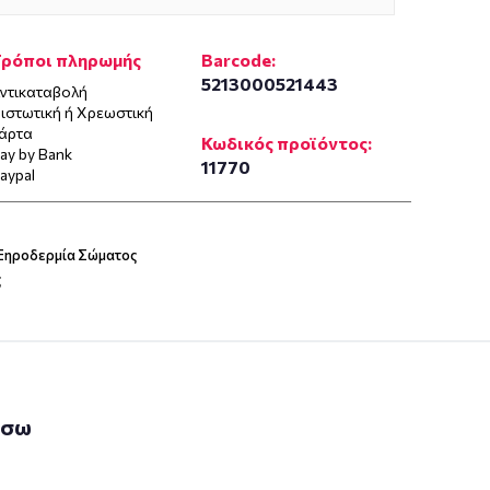
Τρόποι πληρωμής
Barcode:
5213000521443
ντικαταβολή
ιστωτική ή Χρεωστική
άρτα
Κωδικός προϊόντος:
ay by Bank
11770
aypal
 Ξηροδερμία Σώματος
ς
άσω