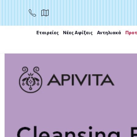
ΑΓΟΡΑ
Εταιρείες
Νέες Αφίξεις
Αντηλιακά
Προτ
Αρχική
/
Εταιρίες
/
Helenvita
/
HELENVITA CREAM 100