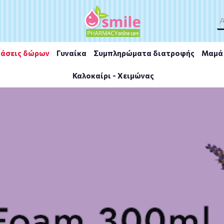
άσεις δώρων
Γυναίκα
Συμπληρώματα διατροφής
Μαμά 
Καλοκαίρι - Χειμώνας
ml