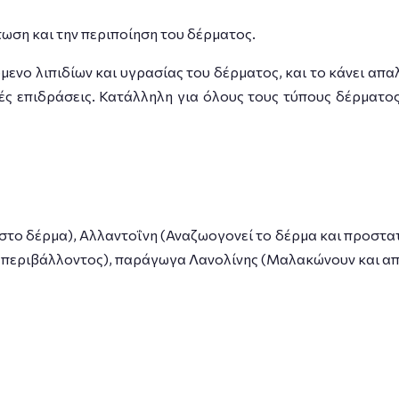
τωση και την περιποίηση του δέρματος.
χόμενο λιπιδίων και υγρασίας του δέρματος, και το κάνει απ
κές επιδράσεις. Κατάλληλη για όλους τους τύπους δέρματο
στο δέρμα), Αλλαντοΐνη (Αναζωογονεί το δέρμα και προστατεύ
υ περιβάλλοντος), παράγωγα Λανολίνης (Μαλακώνουν και απ