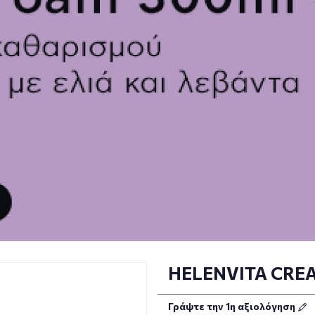
HELENVITA CRE
Γράψτε την 1η αξιολόγηση