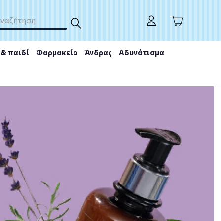
& παιδί
Φαρμακείο
Άνδρας
Αδυνάτισμα