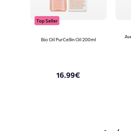
Top Seller
Av
Bio Oil PurCellin Oil 200ml
16.99€