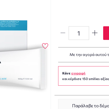
Με την αγορά αυτού 
Κάνε
εγγραφή
και κέρδισε 150 smilies αξίας
Παράλαβε το δέμα