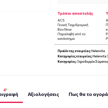
Τρόποι αποστολής
ACS
Α
Γενική Ταχυδρομική
Π
Box Now
κ
Παραλαβή από το
P
κατάστημα
P
Προϊόν της εταιρείας:
Helenvita
Κατηγορίες εταιρείας:
Helenvita
Κατηγορίες:
Ξηροδερμία Σώματο
ριγραφή
Αξιολογήσεις
Πως θα το αγορ