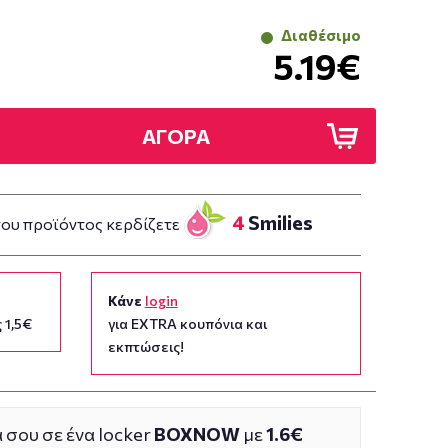
Διαθέσιμο
5.19€
ΑΓΟΡΑ
4
Smilies
του προϊόντος κερδίζετε
Κάνε
login
 1,5€
για EXTRA κουπόνια και
εκπτώσεις!
 σου σε ένα locker
BOXNOW
με
1.6€