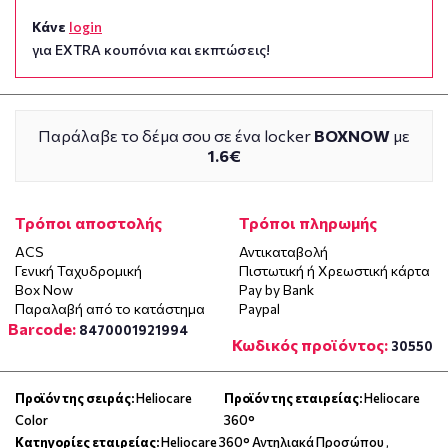
Κάνε
login
για EXTRA κουπόνια και εκπτώσεις!
Παράλαβε το δέμα σου σε ένα locker
BOXNOW
με
1.6€
Τρόποι αποστολής
Τρόποι πληρωμής
ACS
Αντικαταβολή
Γενική Ταχυδρομική
Πιστωτική ή Χρεωστική κάρτα
Box Now
Pay by Bank
Παραλαβή από το κατάστημα
Paypal
Barcode:
8470001921994
Κωδικός προϊόντος:
30550
Προϊόν της σειράς:
Heliocare
Προϊόν της εταιρείας:
Heliocare
Color
360°
Κατηγορίες εταιρείας:
Heliocare 360° Αντηλιακά Προσώπου
,