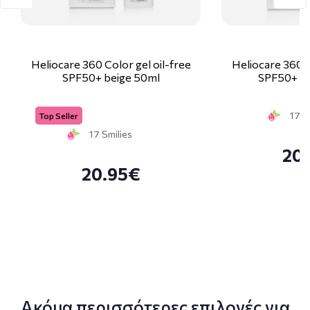
Heliocare 360 Color gel oil-free
Heliocare 360 C
SPF50+ beige 50ml
SPF50+ b
17 S
Top Seller
17 Smilies
20
20.95€
Ακόμα περισσότερες επιλογές για