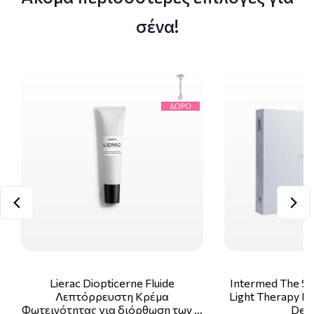
σένα!
Lierac Diopticerne Fluide
Intermed The Sk
Λεπτόρρευστη Κρέμα
Light Therapy Ki
Φωτεινότητας για διόρθωση των …
Deco