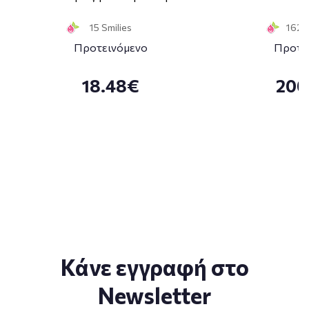
15 Smilies
162 S
Προτεινόμενο
Προτε
18.48€
200
Κάνε εγγραφή στο
Newsletter