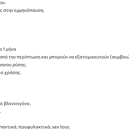
ου.
ς στην εμμηνόπαυση.
α 1 μήνα
από την περίπτωση και μπορούν να εξατομικευτούν (συμβουλ
μηνου ρύσης.
ιο χρήσης.
ό βλεννογόνο.
.
παντικά, προφυλακτικά, sex toys.