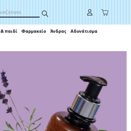
& παιδί
Φαρμακείο
Άνδρας
Αδυνάτισμα