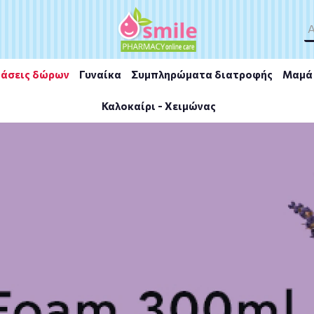
άσεις δώρων
Γυναίκα
Συμπληρώματα διατροφής
Μαμά 
Καλοκαίρι - Χειμώνας
o ValiaGyn HYDRO Moisturizing Vaginal 10tabs