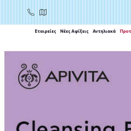
Το προϊόν εξαντλήθηκε
Μη διαθέσιμο
Εταιρείες
Νέες Αφίξεις
Αντηλιακά
Προτ
Αρχική
/
Εταιρίες
/
Heremco Pharmaceuticals
/
Heremc