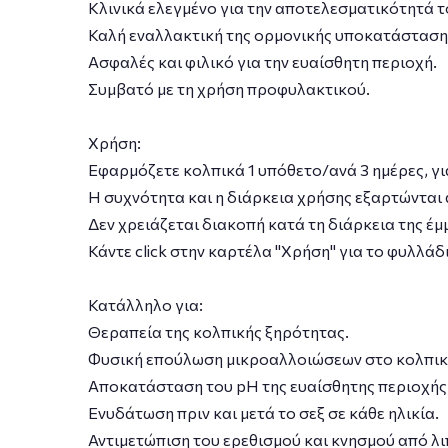
Κλινικά ελεγμένο για την αποτελεσματικότητά τ
Καλή εναλλακτική της ορμονικής υποκατάσταση
Ασφαλές και φιλικό για την ευαίσθητη περιοχή.
Συμβατό με τη χρήση προφυλακτικού.
Χρήση:
Εφαρμόζετε κολπικά 1 υπόθετο/ανά 3 ημέρες, γι
Η συχνότητα και η διάρκεια χρήσης εξαρτώνται 
Δεν χρειάζεται διακοπή κατά τη διάρκεια της έμ
Κάντε click στην καρτέλα "Χρήση" για το φυλλάδ
Κατάλληλο για:
Θεραπεία της κολπικής ξηρότητας.
Φυσική επούλωση μικροαλλοιώσεων στο κολπικ
Αποκατάσταση του pH της ευαίσθητης περιοχής
Ενυδάτωση πριν και μετά το σεξ σε κάθε ηλικία.
Αντιμετώπιση του ερεθισμού και κνησμού από λι