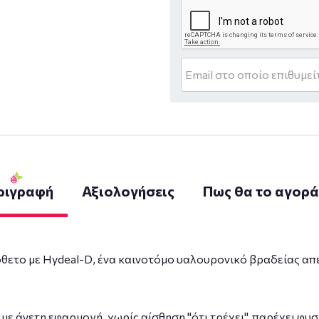
ριγραφή
Αξιολογήσεις
Πως θα το αγορ
θετο με Hydeal-D, ένα καινοτόμο υαλουρονικό βραδείας απ
με άνετη εφαρμογή, χωρίς αίσθηση "ότι τρέχει", παρέχει φυ