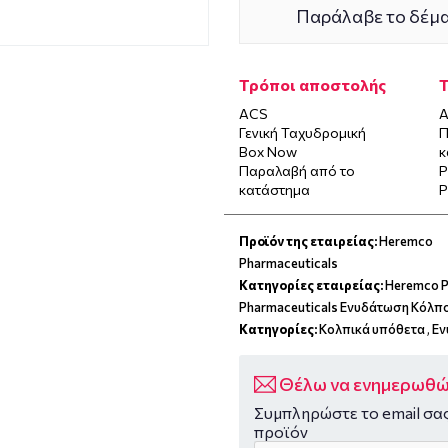
Παράλαβε το δέμα
Τρόποι αποστολής
ACS
Α
Γενική Ταχυδρομική
Π
Box Now
κ
Παραλαβή από το
P
κατάστημα
P
Προϊόν της εταιρείας:
Heremco
Pharmaceuticals
Κατηγορίες εταιρείας:
Heremco P
Pharmaceuticals Ενυδάτωση Κόλπ
Κατηγορίες:
Κολπικά υπόθετα
,
Εν
Θέλω να ενημερωθώ 
Συμπληρώστε το email σας
προϊόν