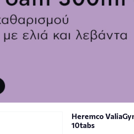
Heremco ValiaGyn
10tabs