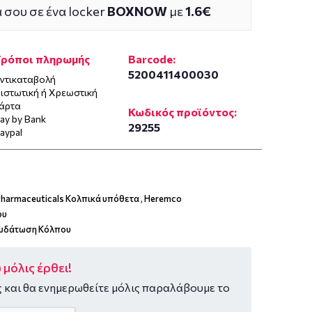
 σου σε ένα locker
BOXNOW
με
1.6€
Τρόποι πληρωμής
Barcode:
5200411400030
ντικαταβολή
ιστωτική ή Χρεωστική
άρτα
Κωδικός προϊόντος:
ay by Bank
29255
aypal
harmaceuticals Κολπικά υπόθετα
,
Heremco
ου
υδάτωση Κόλπου
μόλις έρθει!
 και θα ενημερωθείτε μόλις παραλάβουμε το