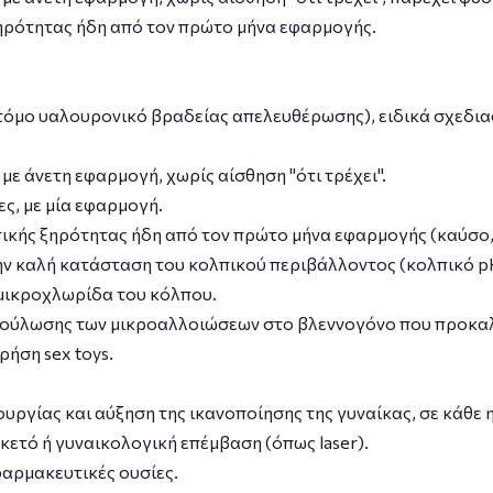
ηρότητας ήδη από τον πρώτο μήνα εφαρμογής.
τόμο υαλουρονικό βραδείας απελευθέρωσης), ειδικά σχεδια
με άνετη εφαρμογή, χωρίς αίσθηση "ότι τρέχει".
ς, με μία εφαρμογή.
κής ξηρότητας ήδη από τον πρώτο μήνα εφαρμογής (καύσο, 
ην καλή κατάσταση του κολπικού περιβάλλοντος (κολπικό pH
μικροχλωρίδα του κόλπου.
ούλωσης των μικροαλλοιώσεων στο βλεννογόνο που προκαλο
ρήση sex toys.
ργίας και αύξηση της ικανοποίησης της γυναίκας, σε κάθε η
ετό ή γυναικολογική επέμβαση (όπως laser).
φαρμακευτικές ουσίες.