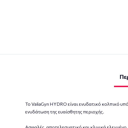
Πε
Το ValiaGyn HYDRO είναι ενυδατικό κολπικό υπό
ενυδάτωση της ευαίσθητης περιοχής.
Aσφαλές, αποτελεσματικό και κλινικά ελεγμένο, 