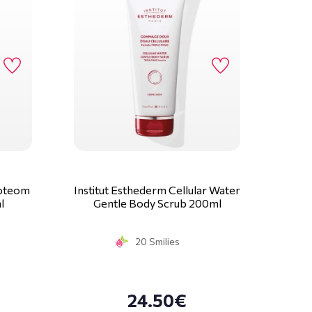
roteom
Institut Esthederm Cellular Water
l
Gentle Body Scrub 200ml
20 Smilies
24.50€