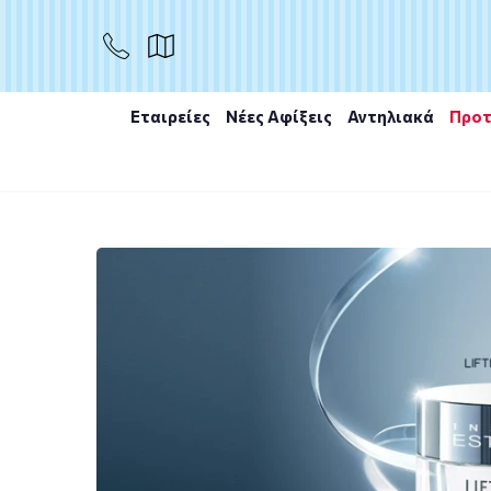
Εταιρείες
Νέες Αφίξεις
Αντηλιακά
Προτ
Αρχική
/
Εταιρίες
/
Institut Esthederm