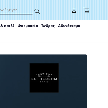
& παιδί
Φαρμακείο
Άνδρας
Αδυνάτισμα