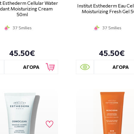
ut Esthederm Cellular Water
Institut Esthederm Eau Cell
dant Moisturizing Cream
Moisturizing Fresh Gel 
50ml
37 Smilies
37 Smilies
45.50€
45.50€
ΑΓΟΡΑ
ΑΓΟΡΑ