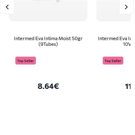
Intermed Eva Intima Moist 50gr
Intermed Eva Int
(9Tubes)
10Va
Top Seller
Top Seller
8.64€
11