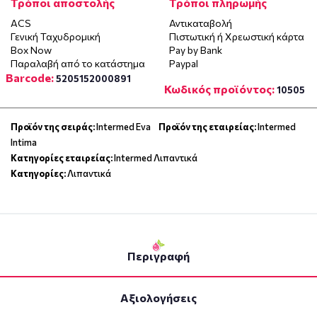
Τρόποι αποστολής
Τρόποι πληρωμής
ACS
Αντικαταβολή
Γενική Ταχυδρομική
Πιστωτική ή Χρεωστική κάρτα
Box Now
Pay by Bank
Παραλαβή από το κατάστημα
Paypal
Barcode:
5205152000891
Κωδικός προϊόντος:
10505
Προϊόν της σειράς:
Intermed Eva
Προϊόν της εταιρείας:
Intermed
Intima
Κατηγορίες εταιρείας:
Intermed Λιπαντικά
Κατηγορίες:
Λιπαντικά
Περιγραφή
Αξιολογήσεις