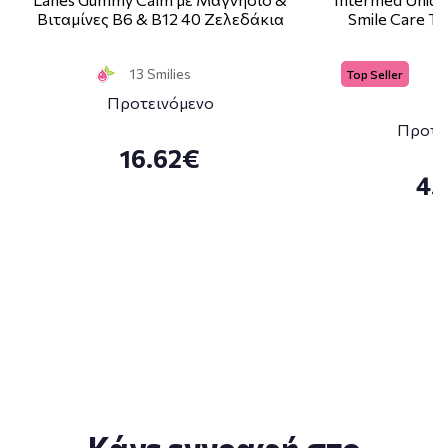
Βιταμίνες Β6 & Β12 40 Ζελεδάκια
Smile Care T
13 Smilies
Top Seller
Προτεινόμενο
Προτε
16.62€
4.
Κάνε εγγραφή στο