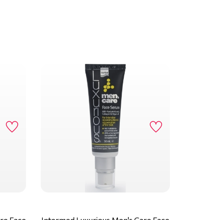
re Face
Intermed Luxurious Men's Care Face