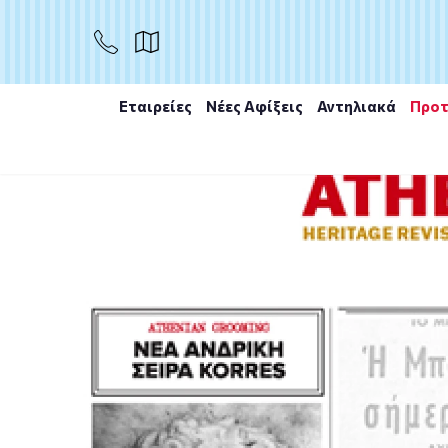
ΑΓΟΡΑ
Εταιρείες
Νέες Αφίξεις
Αντηλιακά
Προτ
Αρχική
/
Εταιρίες
/
Intermed
/
Intermed Luxurious Men