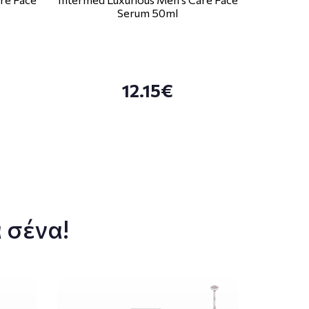
Serum 50ml
12.15€
 σένα!