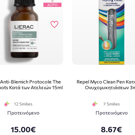
 Anti-Blemich Protocole The
Repel Myco Clean Pen Κατ
pots Κατά των Ατελειών 15ml
Ονυχομυκητιάσεων 3
12 Smilies
7 Smilies
Προτεινόμενο
Προτεινόμενο
15.00€
8.67€