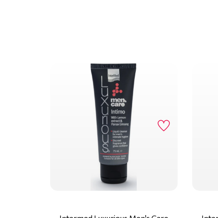
Intermed Luxurious Men's Care
Inte