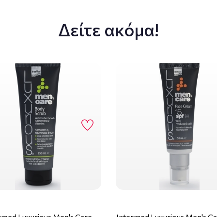
Δείτε ακόμα!
rmed Luxurious Men's Care
Intermed Luxurious Men's Ca