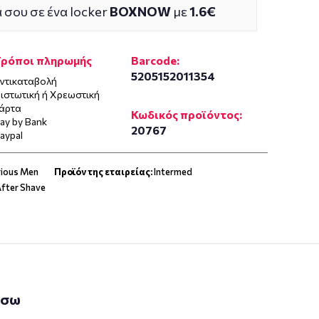
 σου σε ένα locker
BOXNOW
με
1.6€
Τρόποι πληρωμής
Barcode:
5205152011354
ντικαταβολή
ιστωτική ή Χρεωστική
άρτα
Κωδικός προϊόντος:
ay by Bank
20767
aypal
rious Men
Προϊόν της εταιρείας:
Intermed
After Shave
άσω