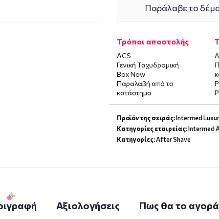
Παράλαβε το δέμα
Τρόποι αποστολής
ACS
Α
Γενική Ταχυδρομική
Π
Box Now
κ
Παραλαβή από το
P
κατάστημα
P
Προϊόν της σειράς:
Intermed Luxu
Κατηγορίες εταιρείας:
Intermed 
Κατηγορίες:
After Shave
ριγραφή
Αξιολογήσεις
Πως θα το αγορ