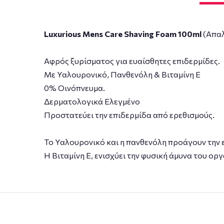
Luxurious Mens Care Shaving Foam 100ml
(Απαλ
Αφρός ξυρίσματος για ευαίσθητες επιδερμίδες.
Με Υαλουρονικό, Πανθενόλη & Βιταμίνη Ε
0% Οινόπνευμα.
Δερματολογικά Ελεγμένο
Προστατεύει την επιδερμίδα από ερεθισμούς.
Το Υαλουρονικό και η πανθενόλη προάγουν την 
Η Βιταμίνη Ε, ενισχύει την φυσική άμυνα του ορ