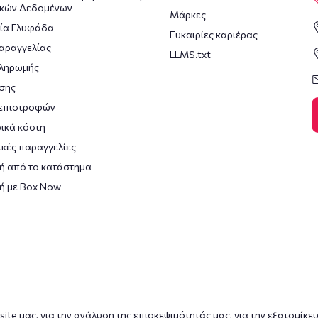
κών Δεδομένων
Μάρκες
ία Γλυφάδα
Ευκαιρίες καριέρας
αραγγελίας
LLMS.txt
πληρωμής
σης
 επιστροφών
ικά κόστη
κές παραγγελίες
ή από το κατάστημα
ή με Box Now
ite μας, για την ανάλυση της επισκεψιμότητάς μας, για την εξατομίκε