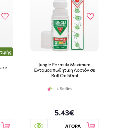
τιμής
Jungle Formula Maximum
Care
Εντομοαπωθητική Λοσιόν σε
Roll On 50ml
4 Smilies
5.43€
ΑΓΟΡΑ