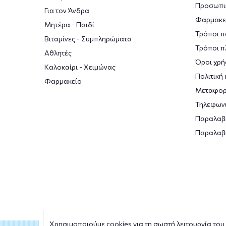
Προσωπι
Για τον Άνδρα
Φαρμακε
Μητέρα - Παιδί
Τρόποι π
Βιταμίνες - Συμπληρώματα
Τρόποι 
Αθλητές
Όροι χρή
Καλοκαίρι - Χειμώνας
Πολιτική
Φαρμακείο
Μεταφορ
Τηλεφωνι
Παραλαβ
Παραλαβ
Χρησιμοποιούμε cookies για τη σωστή λειτουργία του s