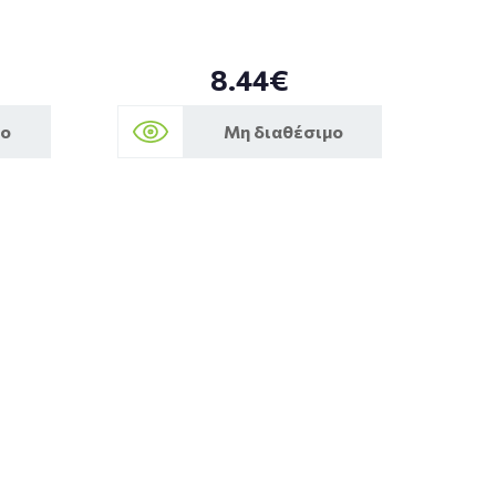
8.44€
μο
Μη διαθέσιμο