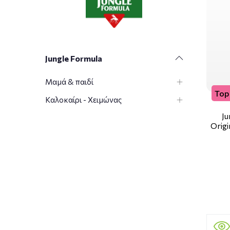
Jungle Formula
Μαμά & παιδί
Top 
Καλοκαίρι - Χειμώνας
J
Orig