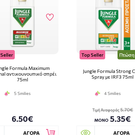
Seller
Top Seller
Πτώση 
ungle Formula Maximum
Jungle Formula Strong 
inal αντικουνουπικό σπρέι
Spray με IRF3 75ml
75ml
5 Smilies
4 Smilies
5.70€
Τιμή Αναφοράς
6.50€
5.35€
ΜΟΝΟ
ΑΓΟΡΑ
ΑΓΟΡΑ