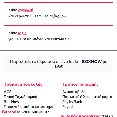
Κάνε
εγγραφή
και κέρδισε 150 smilies αξίας 1,5€
Κάνε
login
για EXTRA κουπόνια και εκπτώσεις!
Παράλαβε το δέμα σου σε ένα locker
BOXNOW
με
1.6€
Τρόποι αποστολής
Τρόποι πληρωμής
ACS
Αντικαταβολή
Γενική Ταχυδρομική
Πιστωτική ή Χρεωστική κάρτα
Box Now
Pay by Bank
Παραλαβή από το κατάστημα
Paypal
Barcode:
5203069091087
Κωδικός προϊόντος:
27420