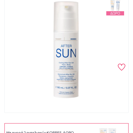
Με αγορά 2 αντηλιακών KORRES, ΔΩΡΟ