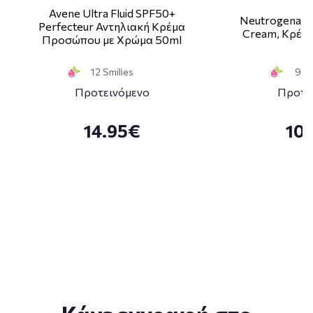
Avene Ultra Fluid SPF50+
Neutrogena H
Perfecteur Αντηλιακή Κρέμα
Cream, Κρέμα
Προσώπου με Χρώμα 50ml
12 Smilies
9 Sm
Προτεινόμενο
Προτε
14.95€
10