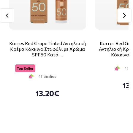
Korres Red Grape Tinted Αντηλιακή
Korres Red Gra
Κρέμα Κόκκινο Σταφύλι με Χρώμα
Αντηλιακή Κρέ
SPF50 Κατά …
Κόκκινο Σ
11 S
Top Seller
11 Smilies
13
13.20€