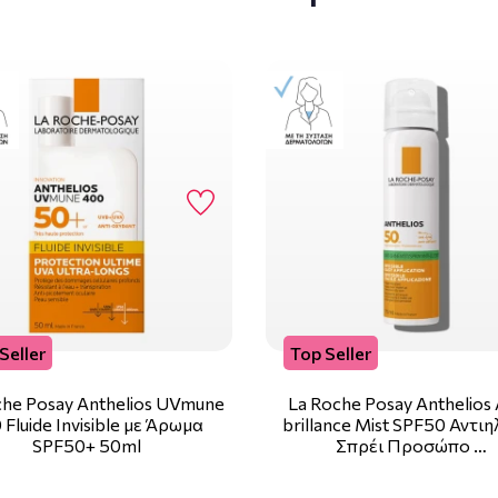
Seller
Top Seller
che Posay Anthelios UVmune
La Roche Posay Anthelios 
 Fluide Invisible με Άρωμα
brillance Mist SPF50 Αντι
SPF50+ 50ml
Σπρέι Προσώπο …