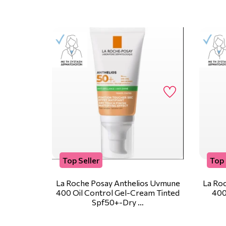
Top Seller
Top 
La Roche Posay Anthelios Uvmune
La Ro
400 Oil Control Gel-Cream Tinted
400
Spf50+-Dry …