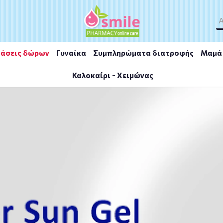
άσεις δώρων
Γυναίκα
Συμπληρώματα διατροφής
Μαμά 
Καλοκαίρι - Χειμώνας
nnovation Anthelios SPF50+ UVMune 400 Anti-Dark Spots Fluid 50ml