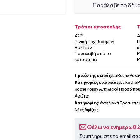
Παράλαβε το δέμα
Τρόποι αποστολής
ACS
Α
Γενική Ταχυδρομική
Π
Box Now
κ
Παραλαβή από το
P
κατάστημα
P
Προϊόν της σειράς:
La Roche Posay
Κατηγορίες εταιρείας:
La Roche 
Roche Posay Αντηλιακά Προσώπο
Αφίξεις
Κατηγορίες:
Αντηλιακά Προσώπο
Νέες Αφίξεις
Θέλω να ενημερωθώ 
Συμπληρώστε το email σας