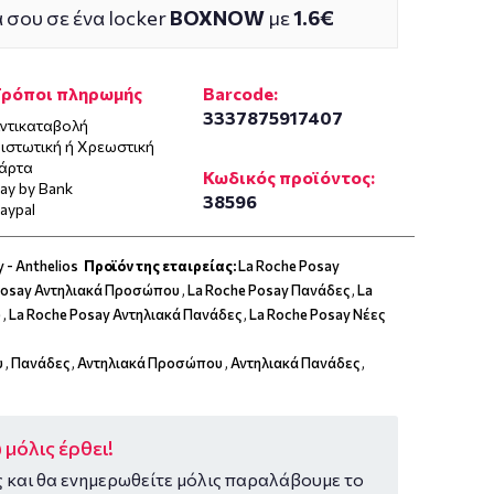
 σου σε ένα locker
BOXNOW
με
1.6€
Τρόποι πληρωμής
Barcode:
3337875917407
ντικαταβολή
ιστωτική ή Χρεωστική
άρτα
Κωδικός προϊόντος:
ay by Bank
38596
aypal
 - Anthelios
Προϊόν της εταιρείας:
La Roche Posay
Posay Αντηλιακά Προσώπου
,
La Roche Posay Πανάδες
,
La
υ
,
La Roche Posay Αντηλιακά Πανάδες
,
La Roche Posay Νέες
υ
,
Πανάδες
,
Αντηλιακά Προσώπου
,
Αντηλιακά Πανάδες
,
μόλις έρθει!
 και θα ενημερωθείτε μόλις παραλάβουμε το