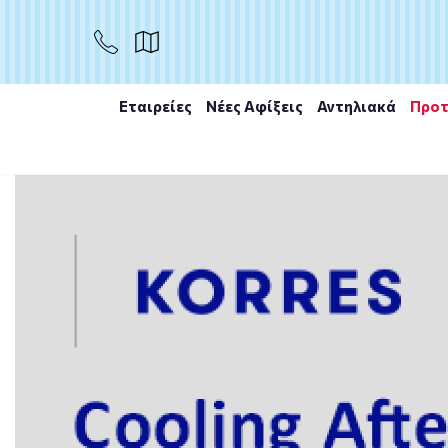
Το προϊόν εξαντλήθηκε
Μη διαθέσιμο
Εταιρείες
Νέες Αφίξεις
Αντηλιακά
Προτ
Αρχική
/
Εταιρίες
/
La Roche Posay
/
La Roche-Posay I