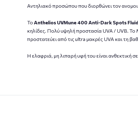
Aντηλιακό προσώπου που διορθώνει τον ανομοιό
Το
Anthelios UVMune 400 Anti-Dark Spots Flui
κηλίδες. Πολύ υψηλή προστασία UVA / UVB. Το M
προστατεύει από τις ultra μακρές UVA και τη βα
Η ελαφριά, μη λιπαρή υφή του είναι ανθεκτική σε