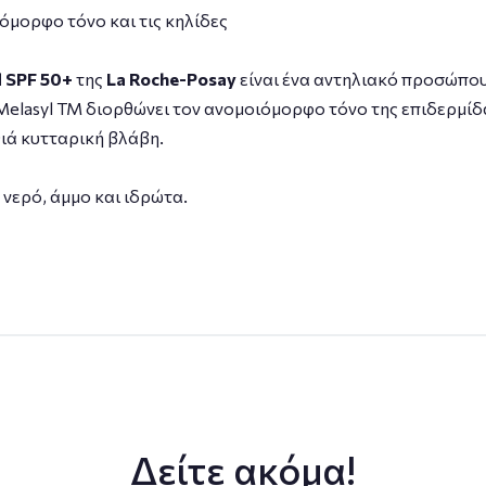
μορφο τόνο και τις κηλίδες
d SPF 50+
της
La Roche-Posay
είναι ένα αντηλιακό προσώπου
elasyl TM διορθώνει τον ανομοιόμορφο τόνο της επιδερμίδ
θιά κυτταρική βλάβη.
 νερό, άμμο και ιδρώτα.
Δείτε ακόμα!