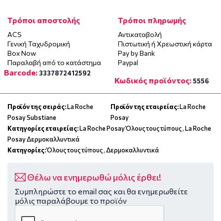
Τρόποι αποστολής
Τρόποι πληρωμής
ACS
Αντικαταβολή
Γενική Ταχυδρομική
Πιστωτική ή Χρεωστική κάρτα
Box Now
Pay by Bank
Παραλαβή από το κατάστημα
Paypal
Barcode:
3337872412592
Κωδικός προϊόντος:
5556
Προϊόν της σειράς:
La Roche
Προϊόν της εταιρείας:
La Roche
Posay Substiane
Posay
Κατηγορίες εταιρείας:
La Roche Posay Όλους τους τύπους
,
La Roche
Posay Δερμοκαλλυντικά
Κατηγορίες:
Όλους τους τύπους
,
Δερμοκαλλυντικά
Θέλω να ενημερωθώ μόλις έρθει!
Συμπληρώστε το email σας και θα ενημερωθείτε
μόλις παραλάβουμε το προϊόν