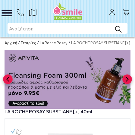
Το προϊόν εξαντλήθηκε
Μη διαθέσιμο
Αρχική
/
Εταιρίες
/
La Roche Posay
/
LA ROCHE POSAY SUBSTIANE [+] 4
LA ROCHE POSAY SUBSTIANE [+] 40ml