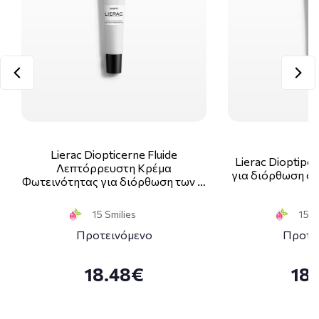
Lierac Diopticerne Fluide
Lierac Dioptipo
Λεπτόρρευστη Κρέμα
για διόρθωση στ
Φωτεινότητας για διόρθωση των …
15 Smilies
15 S
Προτεινόμενο
Προτε
18.48€
18