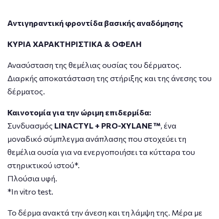
Αντιγηραντική φροντίδα βασικής αναδόμησης
ΚΥΡΙΑ ΧΑΡΑΚΤΗΡΙΣΤΙΚΑ & ΟΦΕΛΗ
Ανασύσταση της θεμέλιας ουσίας του δέρματος.
Διαρκής αποκατάσταση της στήριξης και της άνεσης του
δέρματος.
Καινοτομία για την ώριμη επιδερμίδα:
Συνδυασμός
LINACTYL + PRO-XYLANE ™
, ένα
μοναδικό σύμπλεγμα ανάπλασης που στοχεύει τη
θεμέλια ουσία για να ενεργοποιήσει τα κύτταρα του
στηρικτικού ιστού*.
Πλούσια υφή.
*In vitro test.
Το δέρμα ανακτά την άνεση και τη λάμψη της. Μέρα με