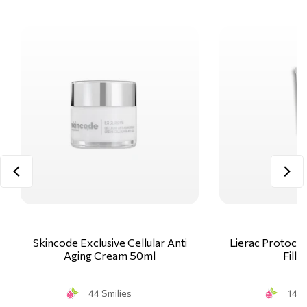
Skincode Exclusive Cellular Anti
Lierac Protocol
Aging Cream 50ml
Fille
44 Smilies
14 S