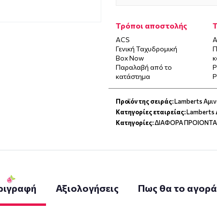
Τρόποι αποστολής
ACS
Α
Γενική Ταχυδρομική
Π
Box Now
κ
Παραλαβή από το
P
κατάστημα
P
Προϊόν της σειράς:
Lamberts Αμι
Κατηγορίες εταιρείας:
Lamberts
Κατηγορίες:
ΔΙΑΦΟΡΑ ΠΡΟΙΟΝΤΑ
ριγραφή
Αξιολογήσεις
Πως θα το αγορ