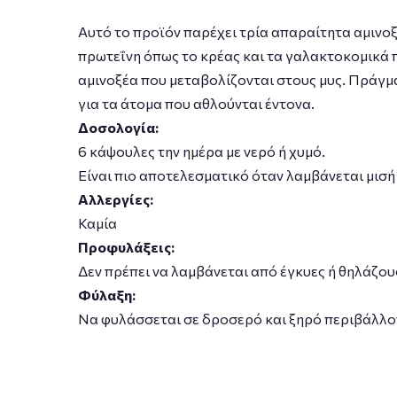
Αυτό το προϊόν παρέχει τρία απαραίτητα αμινοξέ
πρωτεΐνη όπως το κρέας και τα γαλακτοκομικά 
αμινοξέα που μεταβολίζονται στους μυς. Πράγμα
για τα άτομα που αθλούνται έντονα.
Δοσολογία:
6 κάψουλες την ημέρα με νερό ή χυμό.
Είναι πιο αποτελεσματικό όταν λαμβάνεται μισή 
Αλλεργίες:
Καμία
Προφυλάξεις:
Δεν πρέπει να λαμβάνεται από έγκυες ή θηλάζου
Φύλαξη:
Να φυλάσσεται σε δροσερό και ξηρό περιβάλλο