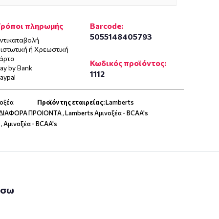
Τρόποι πληρωμής
Barcode:
5055148405793
ντικαταβολή
ιστωτική ή Χρεωστική
άρτα
Κωδικός προϊόντος:
ay by Bank
1112
aypal
νοξέα
Προϊόν της εταιρείας:
Lamberts
 ΔΙΑΦΟΡΑ ΠΡΟΙΟΝΤΑ
,
Lamberts Αμινοξέα - BCAA's
,
Αμινοξέα - BCAA's
άσω