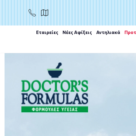
ΑΓΟΡΑ
Εταιρείες
Νέες Αφίξεις
Αντηλιακά
Προτ
Αρχική
/
Εταιρίες
/
Lamberts
/
LAMBERTS BCAA 180C