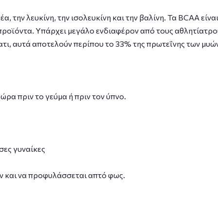
α, την λευκίνη, την ισολευκίνη και την βαλίνη. Τα BCAA είν
προϊόντα. Υπάρχει μεγάλο ενδιαφέρον από τους αθλητίατρου
τι, αυτά αποτελούν περίπου το 33% της πρωτεΐνης των μυών
ώρα πριν το γεύμα ή πριν τον ύπνο.
σες γυναίκες
ν και να προφυλάσσεται απτό φως.