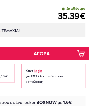
Διαθέσιμο
35.39€
4
ΤΕΜΑΧΙΑ!
ΑΓΟΡΑ
Κάνε
login
 1,5€
για EXTRA κουπόνια και
εκπτώσεις!
 σου σε ένα locker
BOXNOW
με
1.6€