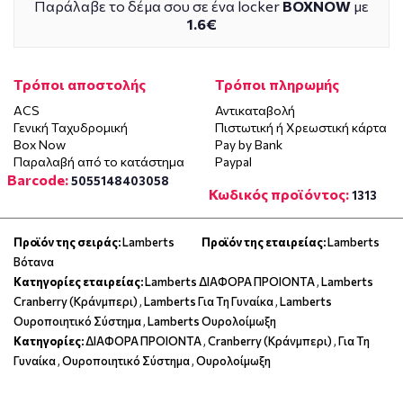
Παράλαβε το δέμα σου σε ένα locker
BOXNOW
με
1.6€
Τρόποι αποστολής
Τρόποι πληρωμής
ACS
Αντικαταβολή
Γενική Ταχυδρομική
Πιστωτική ή Χρεωστική κάρτα
Box Now
Pay by Bank
Παραλαβή από το κατάστημα
Paypal
Barcode:
5055148403058
Κωδικός προϊόντος:
1313
Προϊόν της σειράς:
Lamberts
Προϊόν της εταιρείας:
Lamberts
Βότανα
Κατηγορίες εταιρείας:
Lamberts ΔΙΑΦΟΡΑ ΠΡΟΙΟΝΤΑ
,
Lamberts
Cranberry (Κράνμπερι)
,
Lamberts Για Τη Γυναίκα
,
Lamberts
Ουροποιητικό Σύστημα
,
Lamberts Ουρολοίμωξη
Κατηγορίες:
ΔΙΑΦΟΡΑ ΠΡΟΙΟΝΤΑ
,
Cranberry (Κράνμπερι)
,
Για Τη
Γυναίκα
,
Ουροποιητικό Σύστημα
,
Ουρολοίμωξη