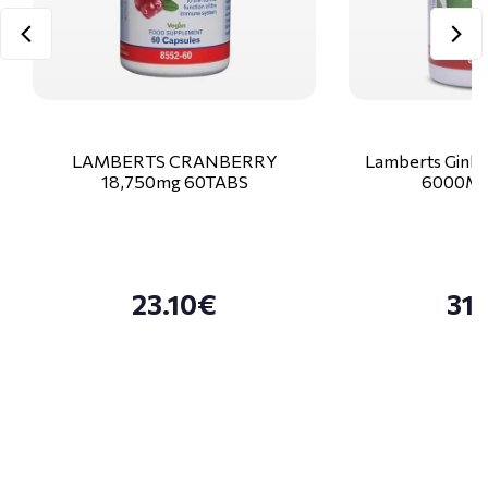
LAMBERTS CRANBERRY
Lamberts Ginkg
18,750mg 60TABS
6000Mg
23.10€
31