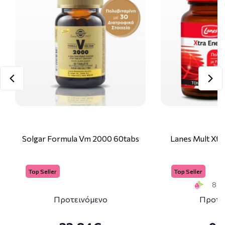
Solgar Formula Vm 2000 60tabs
Lanes Mult Xtr
Top Seller
Top Seller
8 Sm
Προτεινόμενο
Προτε