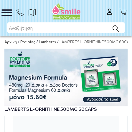
Το προϊόν εξαντλήθηκε
Μη διαθέσιμο
Αρχική
/
Εταιρίες
/
Lamberts
/
LAMBERTS L-ORNITHINE 500MG 60CAP
LAMBERTS L-ORNITHINE 500MG 60CAPS