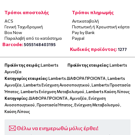
Τρόποι αποστολής
Τρόποι πληρωμής
ACS
Αντικαταβολή
Γενική Ταχυδρομική
Πιστωτική ή Χρεωστική κάρτα
Box Now
Pay by Bank
Παραλαβή από το κατάστημα
Paypal
Barcode:
5055148403195
Κωδικός προϊόντος:
1277
Προϊόν της σειράς:
Lamberts
Προϊόν της εταιρείας:
Lamberts
Αμινοξέα
Κατηγορίες εταιρείας:
Lamberts ΔΙΑΦΟΡΑ ΠΡΟΙΟΝΤΑ
,
Lamberts
Αμινοξέα
,
Lamberts Ενίσχυση Ανοσοποιητικού
,
Lamberts Προστασία
Ήπατος
,
Lamberts Ενίσχυση Μεταβολισμού
,
Lamberts Καύση Λίπους
Κατηγορίες:
ΔΙΑΦΟΡΑ ΠΡΟΙΟΝΤΑ
,
Αμινοξέα
,
Ενίσχυση
Ανοσοποιητικού
,
Προστασία Ήπατος
,
Ενίσχυση Μεταβολισμού
,
Καύση Λίπους
Θέλω να ενημερωθώ μόλις έρθει!