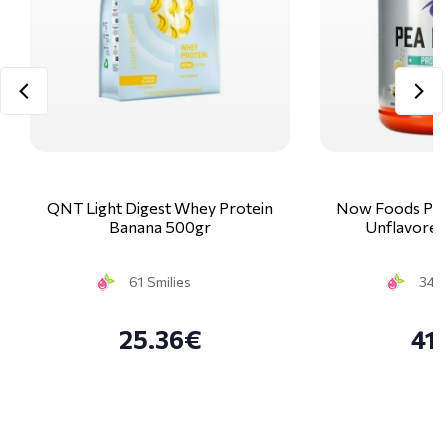
QNT Light Digest Whey Protein
Now Foods Pea 
Banana 500gr
Unflavored
61 Smilies
34 S
25.36€
41