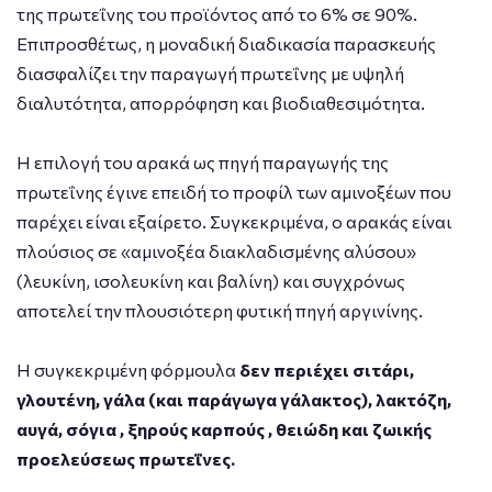
της πρωτεΐνης του προϊόντος από το 6% σε 90%.
Επιπροσθέτως, η μοναδική διαδικασία παρασκευής
διασφαλίζει την παραγωγή πρωτεΐνης με υψηλή
διαλυτότητα, απορρόφηση και βιοδιαθεσιμότητα.
Η επιλογή του αρακά ως πηγή παραγωγής της
πρωτεΐνης έγινε επειδή το προφίλ των αμινοξέων που
παρέχει είναι εξαίρετο. Συγκεκριμένα, ο αρακάς είναι
πλούσιος σε «αμινοξέα διακλαδισμένης αλύσου»
(λευκίνη, ισολευκίνη και βαλίνη) και συγχρόνως
αποτελεί την πλουσιότερη φυτική πηγή αργινίνης.
Η συγκεκριμένη φόρμουλα
δεν περιέχει
σιτάρι,
γλουτένη, γάλα (και παράγωγα γάλακτος), λακτόζη,
αυγά, σόγια , ξηρούς καρπούς , θειώδη και ζωικής
προελεύσεως πρωτεΐνες.