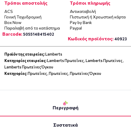
Τρόποι αποστολής
Τρόποι πληρωμής
ACS
Αντικαταβολή
Γενική Ταχυδρομική
Πιστωτική ή Χρεωστική κάρτα
Box Now
Pay by Bank
Παραλαβή από το κατάστημα
Paypal
Barcode:
5055148415402
Κωδικός προϊόντος:
40923
Προϊόν της εταιρείας:
Lamberts
Κατηγορίες εταιρείας:
Lamberts Πρωτεΐνες
,
Lamberts Πρωτεϊνες
,
Lamberts Πρωτεϊνες Όγκου
Κατηγορίες:
Πρωτεΐνες
,
Πρωτεϊνες
,
Πρωτεϊνες Όγκου
Περιγραφή
Συστατικά