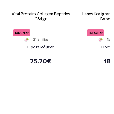
Vital Proteins Collagen Peptides
Lanes Kcaligram
284gr
Βάρους
Top Seller
Top Seller
21 Smilies
15 S
Προτεινόμενο
Προτε
25.70€
18