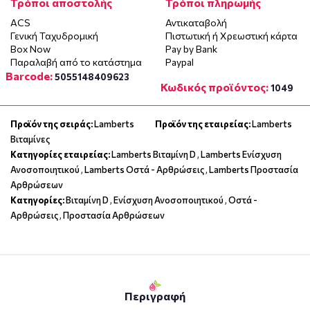
Τρόποι αποστολής
Τρόποι πληρωμής
ACS
Αντικαταβολή
Γενική Ταχυδρομική
Πιστωτική ή Χρεωστική κάρτα
Box Now
Pay by Bank
Παραλαβή από το κατάστημα
Paypal
Barcode:
5055148409623
Κωδικός προϊόντος:
1049
Προϊόν της σειράς:
Lamberts
Προϊόν της εταιρείας:
Lamberts
Βιταμίνες
Κατηγορίες εταιρείας:
Lamberts Βιταμίνη D
,
Lamberts Ενίσχυση
Ανοσοποιητικού
,
Lamberts Οστά - Αρθρώσεις
,
Lamberts Προστασία
Αρθρώσεων
Κατηγορίες:
Βιταμίνη D
,
Ενίσχυση Ανοσοποιητικού
,
Οστά -
Αρθρώσεις
,
Προστασία Αρθρώσεων
Περιγραφή