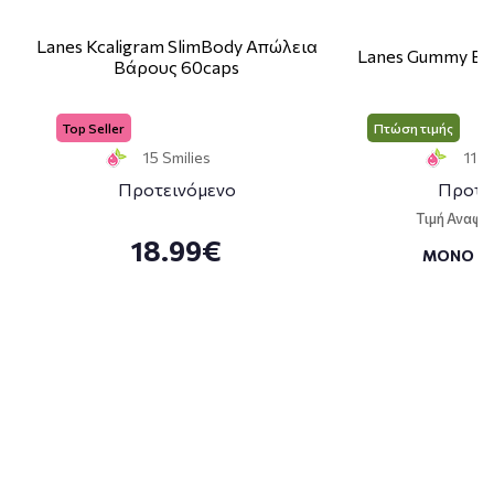
Lanes Kcaligram SlimBody Απώλεια
Lanes Gummy Bo
Βάρους 60caps
Top Seller
Πτώση τιμής
15 Smilies
11 S
Προτεινόμενο
Προτε
Τιμή Αναφο
18.99€
ΜΟΝΟ