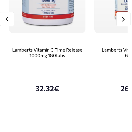
Lamberts Vitamin C Time Release
Lamberts Vita
1000mg 180tabs
60
32.32€
26