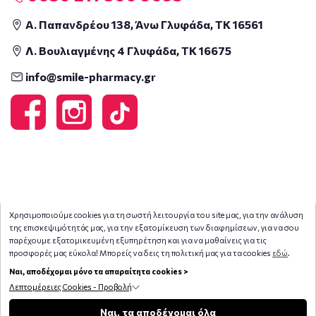
Α. Παπανδρέου 138, Άνω Γλυφάδα, ΤΚ 16561
Λ. Βουλιαγμένης 4 Γλυφάδα, ΤΚ 16675
info@smile-pharmacy.gr
Χρησιμοποιούμε cookies για τη σωστή λειτουργία του site μας, για την ανάλυση
της επισκεψιμότητάς μας, για την εξατομίκευση των διαφημίσεων, για να σου
παρέχουμε εξατομικευμένη εξυπηρέτηση και για να μαθαίνεις για τις
προσφορές μας εύκολα! Μπορείς να δεις τη πολιτική μας για τα cookies
εδώ
.
Ναι, αποδέχομαι μόνο τα απαραίτητα cookies >
Λεπτομέρειες Cookies - Προβολή
Copyright © 2026
smile-pharmacy.gr
Φίλτρα
Ναι, τα αποδέχομαι όλα