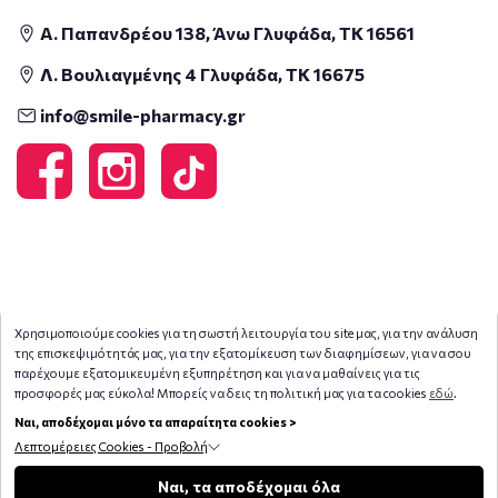
Α. Παπανδρέου 138, Άνω Γλυφάδα, ΤΚ 16561
Λ. Βουλιαγμένης 4 Γλυφάδα, ΤΚ 16675
info@smile-pharmacy.gr
Χρησιμοποιούμε cookies για τη σωστή λειτουργία του site μας, για την ανάλυση
της επισκεψιμότητάς μας, για την εξατομίκευση των διαφημίσεων, για να σου
παρέχουμε εξατομικευμένη εξυπηρέτηση και για να μαθαίνεις για τις
προσφορές μας εύκολα! Μπορείς να δεις τη πολιτική μας για τα cookies
εδώ
.
Ναι, αποδέχομαι μόνο τα απαραίτητα cookies >
Λεπτομέρειες Cookies - Προβολή
Copyright © 2026
smile-pharmacy.gr
Φίλτρα
Ναι, τα αποδέχομαι όλα