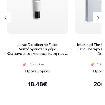
Lierac Diopticerne Fluide
Intermed The Sk
Λεπτόρρευστη Κρέμα
Light Therapy Ki
Φωτεινότητας για διόρθωση των …
Deco
15 Smilies
162 S
Προτεινόμενο
Προτε
18.48€
200