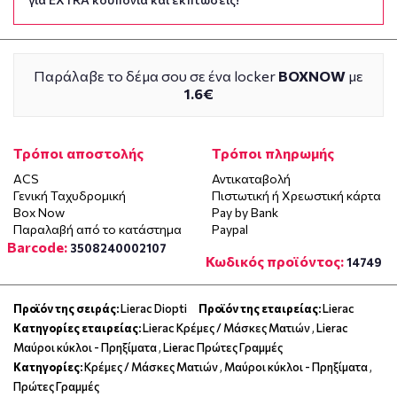
Παράλαβε το δέμα σου σε ένα locker
BOXNOW
με
1.6€
Τρόποι αποστολής
Τρόποι πληρωμής
ACS
Αντικαταβολή
Γενική Ταχυδρομική
Πιστωτική ή Χρεωστική κάρτα
Box Now
Pay by Bank
Παραλαβή από το κατάστημα
Paypal
Barcode:
3508240002107
Κωδικός προϊόντος:
14749
Προϊόν της σειράς:
Lierac Diopti
Προϊόν της εταιρείας:
Lierac
Κατηγορίες εταιρείας:
Lierac Κρέμες / Μάσκες Ματιών
,
Lierac
Μαύροι κύκλοι - Πρηξίματα
,
Lierac Πρώτες Γραμμές
Κατηγορίες:
Κρέμες / Μάσκες Ματιών
,
Μαύροι κύκλοι - Πρηξίματα
,
Πρώτες Γραμμές