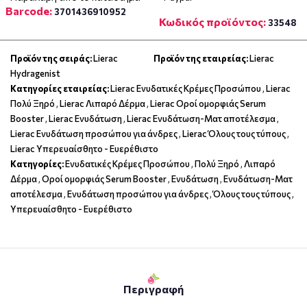
Barcode:
3701436910952
Κωδικός προϊόντος:
33548
Προϊόν της σειράς:
Lierac
Προϊόν της εταιρείας:
Lierac
Hydragenist
Κατηγορίες εταιρείας:
Lierac Ενυδατικές Κρέμες Προσώπου
,
Lierac
Πολύ Ξηρό
,
Lierac Λιπαρό Δέρμα
,
Lierac Οροί ομορφιάς Serum
Booster
,
Lierac Ενυδάτωση
,
Lierac Ενυδάτωση-Ματ αποτέλεσμα
,
Lierac Ενυδάτωση προσώπου για άνδρες
,
Lierac Όλους τους τύπους
,
Lierac Υπερευαίσθητο - Ευερέθιστο
Κατηγορίες:
Ενυδατικές Κρέμες Προσώπου
,
Πολύ Ξηρό
,
Λιπαρό
Δέρμα
,
Οροί ομορφιάς Serum Booster
,
Ενυδάτωση
,
Ενυδάτωση-Ματ
αποτέλεσμα
,
Ενυδάτωση προσώπου για άνδρες
,
Όλους τους τύπους
,
Υπερευαίσθητο - Ευερέθιστο
Περιγραφή