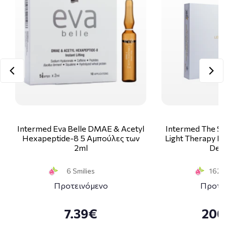
Intermed Eva Belle DMAE & Acetyl
Intermed The Sk
Hexapeptide-8 5 Αμπούλες των
Light Therapy Ki
2ml
Deco
6 Smilies
162 S
Προτεινόμενο
Προτε
7.39€
200