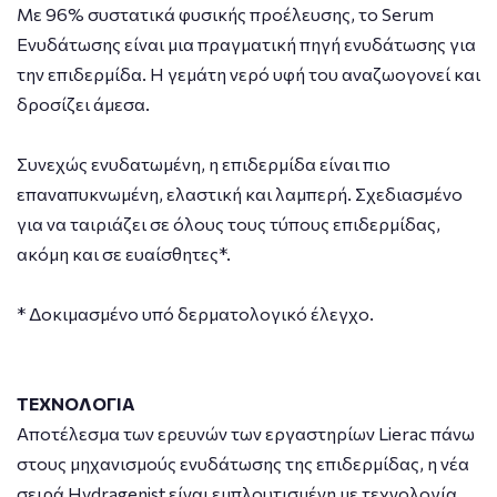
Με 96% συστατικά φυσικής προέλευσης, το Serum
Ενυδάτωσης είναι μια πραγματική πηγή ενυδάτωσης για
την επιδερμίδα. Η γεμάτη νερό υφή του αναζωογονεί και
δροσίζει άμεσα.
Συνεχώς ενυδατωμένη, η επιδερμίδα είναι πιο
επαναπυκνωμένη, ελαστική και λαμπερή. Σχεδιασμένο
για να ταιριάζει σε όλους τους τύπους επιδερμίδας,
ακόμη και σε ευαίσθητες*.
* Δοκιμασμένο υπό δερματολογικό έλεγχο.
ΤΕΧΝΟΛΟΓΙΑ
Αποτέλεσμα των ερευνών των εργαστηρίων Lierac πάνω
στους μηχανισμούς ενυδάτωσης της επιδερμίδας, η νέα
σειρά Hydragenist είναι εμπλουτισμένη με τεχνολογία