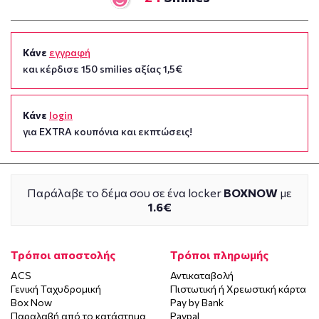
Κάνε
εγγραφή
και κέρδισε 150 smilies αξίας 1,5€
Κάνε
login
για EXTRA κουπόνια και εκπτώσεις!
Παράλαβε το δέμα σου σε ένα locker
BOXNOW
με
1.6€
Τρόποι αποστολής
Τρόποι πληρωμής
ACS
Αντικαταβολή
Γενική Ταχυδρομική
Πιστωτική ή Χρεωστική κάρτα
Box Now
Pay by Bank
Παραλαβή από το κατάστημα
Paypal