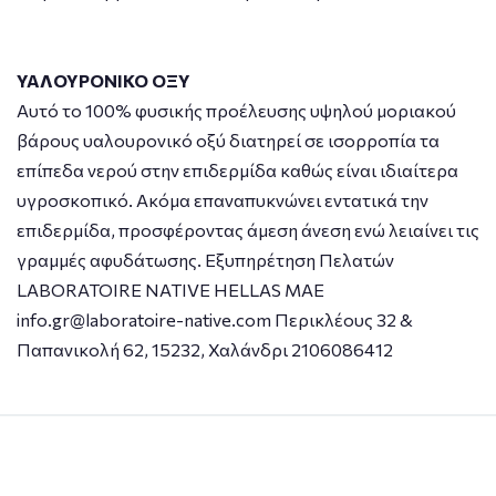
ΥΑΛΟΥΡΟΝΙΚΟ ΟΞΥ
Αυτό το 100% φυσικής προέλευσης υψηλού μοριακού
βάρους υαλουρονικό οξύ διατηρεί σε ισορροπία τα
επίπεδα νερού στην επιδερμίδα καθώς είναι ιδιαίτερα
υγροσκοπικό. Ακόμα επαναπυκνώνει εντατικά την
επιδερμίδα, προσφέροντας άμεση άνεση ενώ λειαίνει τις
γραμμές αφυδάτωσης. Εξυπηρέτηση Πελατών
LABORATOIRE NATIVE HELLAS MAE
info.gr@laboratoire-native.com Περικλέους 32 &
Παπανικολή 62, 15232, Χαλάνδρι 2106086412