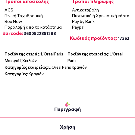
Τρόποι αποστολής
Τρόποι πληρωμής
ACS
Αντικαταβολή
Γενική Ταχυδρομική
Πιστωτική ή Χρεωστική κάρτα
Box Now
Pay by Bank
Παραλαβή από το κατάστημα
Paypal
Barcode:
3600522851288
Κωδικός προϊόντος:
17362
Προϊόν της σειράς:
L’Oreal Paris
Προϊόν της εταιρείας:
L'Oreal
Μακιγιάζ Χειλιών
Paris
Κατηγορίες εταιρείας:
L'Oreal Paris Κραγιόν
Κατηγορίες:
Κραγιόν
Περιγραφή
Χρήση