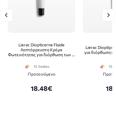
Lierac Diopticerne Fluide
Lierac Dioptipo
Λεπτόρρευστη Κρέμα
για διόρθωση στ
Φωτεινότητας για διόρθωση των …
15 Smilies
15 S
Προτεινόμενο
Προτε
18.48€
18