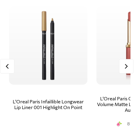
L'Oreal Paris Co
L'Oreal Paris Infaillible Longwear
Volume Matte Lip
Lip Liner 001 Highlight On Point
Auda
8 Sm