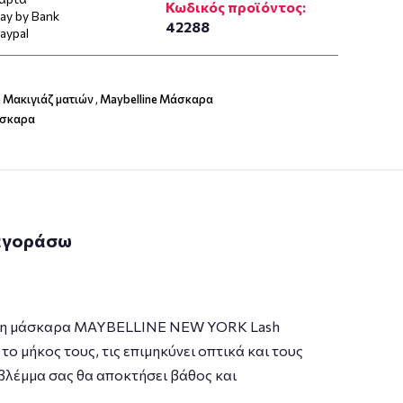
Κωδικός προϊόντος:
ay by Bank
42288
aypal
e Μακιγιάζ ματιών
,
Maybelline Μάσκαρα
σκαρα
 αγοράσω
ήσει η μάσκαρα MAYBELLINE NEW YORK Lash
ο μήκος τους, τις επιμηκύνει οπτικά και τους
ο βλέμμα σας θα αποκτήσει βάθος και