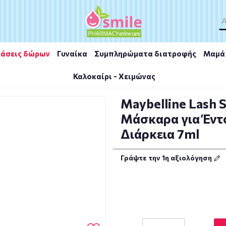
άσεις δώρων
Γυναίκα
Συμπληρώματα διατροφής
Μαμά 
Καλοκαίρι - Χειμώνας
ational Sky Tubes Μάσκαρα για Έντονη Καμπύλη & Μεγάλη Διάρκεια 7ml
Maybelline Lash 
Μάσκαρα για Έντ
Διάρκεια 7ml
Γράψτε την 1η αξιολόγηση