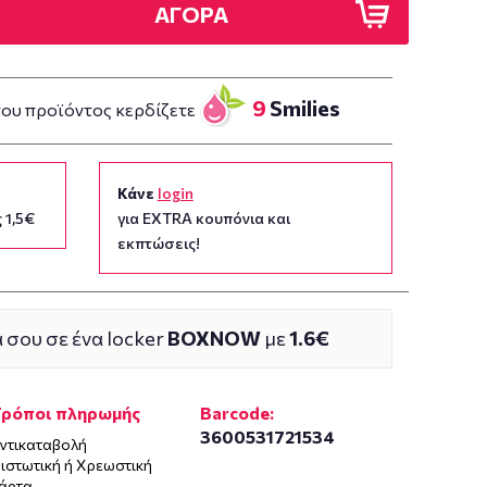
ΑΓΟΡΑ
9
Smilies
του προϊόντος κερδίζετε
Κάνε
login
 1,5€
για EXTRA κουπόνια και
εκπτώσεις!
 σου σε ένα locker
BOXNOW
με
1.6€
Τρόποι πληρωμής
Barcode:
3600531721534
ντικαταβολή
ιστωτική ή Χρεωστική
άρτα