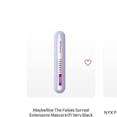
Maybelline The Falsies Surreal
NYX Pr
Extensions Mascara 01 Very Black