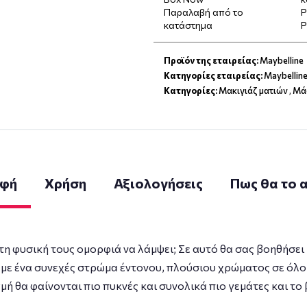
Παραλαβή από το
P
κατάστημα
P
Προϊόν της εταιρείας:
Maybelline
Κατηγορίες εταιρείας:
Maybellin
Κατηγορίες:
Μακιγιάζ ματιών
,
Μά
αφή
Χρήση
Αξιολογήσεις
Πως θα το
τε τη φυσική τους ομορφιά να λάμψει; Σε αυτό θα σας βοηθ
 με ένα συνεχές στρώμα έντονου, πλούσιου χρώματος σε όλο τ
γμή θα φαίνονται πιο πυκνές και συνολικά πιο γεμάτες και τ