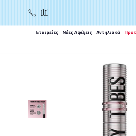
ΑΓΟΡΑ
Εταιρείες
Νέες Αφίξεις
Αντηλιακά
Προτ
Αρχική
/
Εταιρίες
/
Maybelline
/
Maybelline Lash Sens