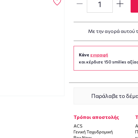
Με την αγορά αυτού 
Κάνε
εγγραφή
και κέρδισε 150 smilies αξίας
Παράλαβε το δέμα
Τρόποι αποστολής
ACS
Α
Γενική Ταχυδρομική
Π
Box Now
κ