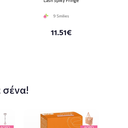
Lash Spiky Fringe
9 Smilies
11.51€
 σένα!