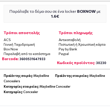
Παράλαβε το δέμα σου σε ένα locker
BOXNOW
με
1.6€
Τρόποι αποστολής
Τρόποι πληρωμής
ACS
Αντικαταβολή
Γενική Ταχυδρομική
Πιστωτική ή Χρεωστική κάρτα
Box Now
Pay by Bank
Παραλαβή από το κατάστημα
Paypal
Barcode:
3600531647933
Κωδικός προϊόντος:
30230
Προϊόν της σειράς:
Maybelline
Προϊόν της εταιρείας:
Maybelline
Concealers
Κατηγορίες εταιρείας:
Maybelline Concealer
Κατηγορίες:
Concealer