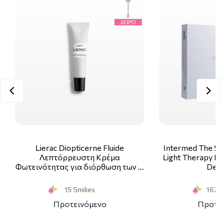
Lierac Diopticerne Fluide
Intermed The Sk
Λεπτόρρευστη Κρέμα
Light Therapy Ki
Φωτεινότητας για διόρθωση των …
Deco
15 Smilies
162 S
Προτεινόμενο
Προτε