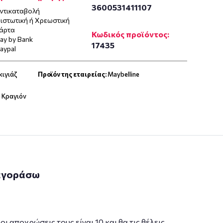
3600531411107
ντικαταβολή
ιστωτική ή Χρεωστική
άρτα
Κωδικός προϊόντος:
ay by Bank
17435
aypal
κιγιάζ
Προϊόν της εταιρείας:
Maybelline
e Κραγιόν
 αγοράσω
 αποχρώσεις τους είναι 10 και θα τις θέλεις