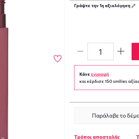
Γράψτε την 1η αξιολόγηση
Κάνε
εγγραφή
και κέρδισε 150 smilies αξίας
Παράλαβε το δέμα
Τρόποι αποστολής