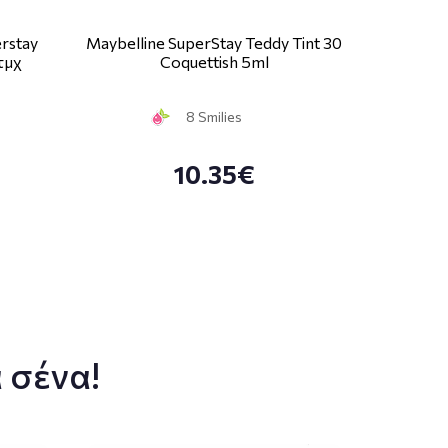
rstay
Maybelline SuperStay Teddy Tint 30
τμχ
Coquettish 5ml
8 Smilies
10.35€
 σένα!