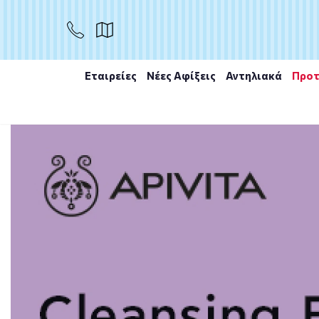
ΑΓΟΡΑ
Εταιρείες
Νέες Αφίξεις
Αντηλιακά
Προτ
Αρχική
/
Εταιρίες
/
Maybelline
/
Maybelline Superstay M