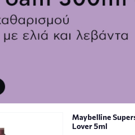
Maybelline Supers
Lover 5ml