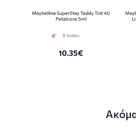
Maybelline SuperStay Teddy Tint 40
Mayb
Petalcore 5ml
L
8 Smilies
10.35€
Ακόμα