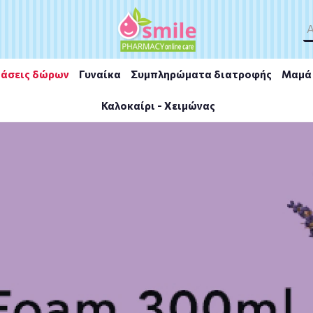
άσεις δώρων
Γυναίκα
Συμπληρώματα διατροφής
Μαμά 
Καλοκαίρι - Χειμώνας
atte Ink Lipstick 15 Lover 5ml