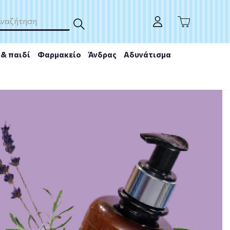
& παιδί
Φαρμακείο
Άνδρας
Αδυνάτισμα