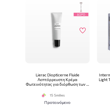
Lierac Diopticerne Fluide
Inter
Λεπτόρρευστη Κρέμα
Light 
Φωτεινότητας για διόρθωση των …
15 Smilies
Προτεινόμενο