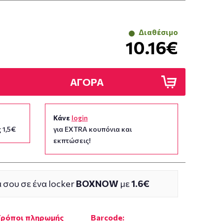
Διαθέσιμο
10.16€
ΑΓΟΡΑ
Κάνε
login
 1,5€
για EXTRA κουπόνια και
εκπτώσεις!
 σου σε ένα locker
BOXNOW
με
1.6€
Τρόποι πληρωμής
Barcode: