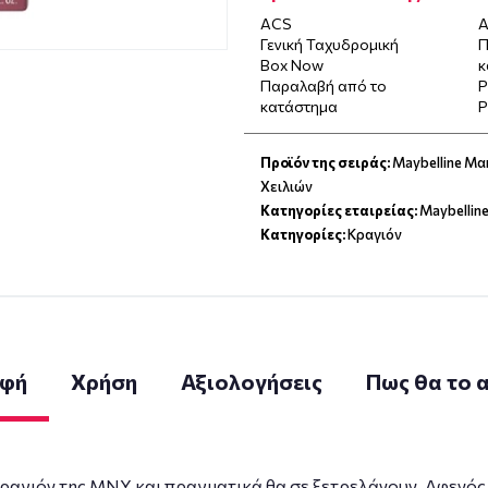
ACS
Α
Γενική Ταχυδρομική
Π
Box Now
κ
Παραλαβή από το
P
κατάστημα
P
Προϊόν της σειράς:
Maybelline Μα
Χειλιών
Κατηγορίες εταιρείας:
Maybellin
Κατηγορίες:
Κραγιόν
αφή
Χρήση
Αξιολογήσεις
Πως θα το
ραγιόν της ΜΝΥ και πραγματικά θα σε ξετρελάνουν. Αφενός οι