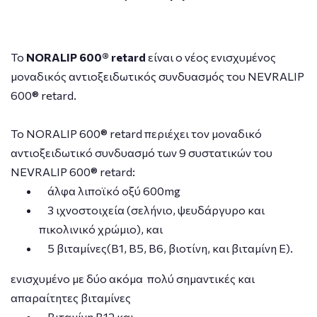
Το
NORALIP 600® retard
είναι o νέος ενισχυμένος
μοναδικός αντιοξειδωτικός συνδυασμός του NEVRALIP
600® retard.
Το NORALIP 600® retard περιέχει τον μοναδικό
αντιοξειδωτικό συνδυασμό των 9 συστατικών του
NEVRALIP 600® retard:
άλφα λιποϊκό οξύ 600mg
3 ιχνοστοιχεία (σελήνιο, ψευδάργυρο και
πικολινικό χρώμιο), και
5 βιταμίνες(Β1, Β5, Β6, βιοτίνη, και βιταμίνη Ε).
ενισχυμένο με δύο ακόμα πολύ σημαντικές και
απαραίτητες βιταμίνες
Βιταμίνη Β12 και