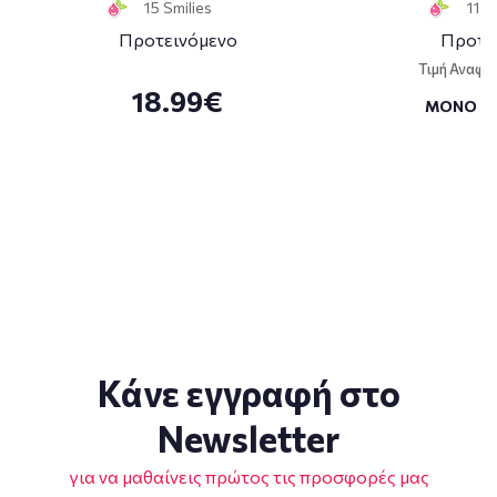
15 Smilies
11 S
Προτεινόμενο
Προτε
Τιμή Αναφο
18.99€
ΜΟΝΟ
Κάνε εγγραφή στο
Newsletter
για να μαθαίνεις πρώτος τις προσφορές μας