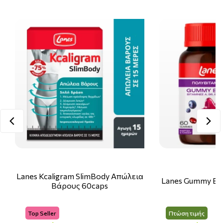
Lanes Kcaligram SlimBody Απώλεια
Lanes Gummy Bo
Βάρους 60caps
Top Seller
Πτώση τιμής