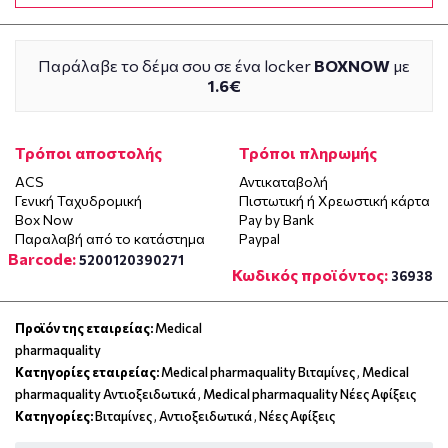
Παράλαβε το δέμα σου σε ένα locker
BOXNOW
με
1.6€
Τρόποι αποστολής
Τρόποι πληρωμής
ACS
Αντικαταβολή
Γενική Ταχυδρομική
Πιστωτική ή Χρεωστική κάρτα
Box Now
Pay by Bank
Παραλαβή από το κατάστημα
Paypal
Barcode:
5200120390271
Κωδικός προϊόντος:
36938
Προϊόν της εταιρείας:
Medical
pharmaquality
Κατηγορίες εταιρείας:
Medical pharmaquality Βιταμίνες
,
Medical
pharmaquality Αντιοξειδωτικά
,
Medical pharmaquality Νέες Αφίξεις
Κατηγορίες:
Βιταμίνες
,
Αντιοξειδωτικά
,
Νέες Αφίξεις