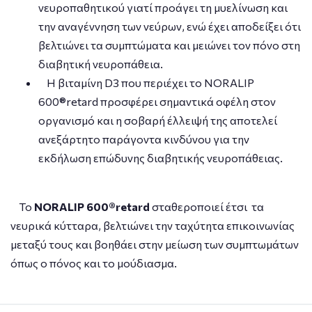
νευροπαθητικού γιατί προάγει τη μυελίνωση και
την αναγέννηση των νεύρων, ενώ έχει αποδείξει ότι
βελτιώνει τα συμπτώματα και μειώνει τον πόνο στη
διαβητική νευροπάθεια.
Η βιταμίνη D3 που περιέχει το NORALIP
600®retard προσφέρει σημαντικά οφέλη στον
οργανισμό και η σοβαρή έλλειψή της αποτελεί
ανεξάρτητο παράγοντα κινδύνου για την
εκδήλωση επώδυνης διαβητικής νευροπάθειας.
Το
NORALIP 600®retard
σταθεροποιεί έτσι τα
νευρικά κύτταρα, βελτιώνει την ταχύτητα επικοινωνίας
μεταξύ τους και βοηθάει στην μείωση των συμπτωμάτων
όπως ο πόνος και το μούδιασμα.