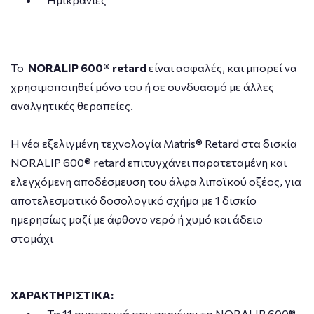
Το
NORALIP 600® retard
είναι ασφαλές, και μπορεί να
χρησιμοποιηθεί μόνο του ή σε συνδυασμό με άλλες
αναλγητικές θεραπείες.
Η νέα εξελιγμένη τεχνολογία Matris® Retard στα δισκία
NORALIP 600® retard επιτυγχάνει παρατεταμένη και
ελεγχόμενη αποδέσμευση του άλφα λιποϊκού οξέος, για
αποτελεσματικό δοσολογικό σχήμα με 1 δισκίο
ημερησίως μαζί με άφθονο νερό ή χυμό και άδειο
στομάχι
ΧΑΡΑΚΤΗΡΙΣΤΙΚΑ:
Τα 11 συστατικά που περιέχει το NORALIP 600®