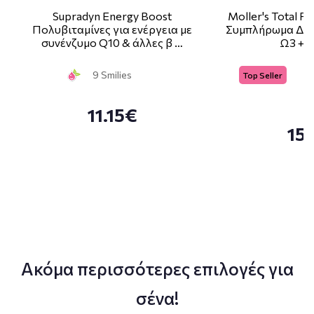
Supradyn Energy Boost
Moller's Total 
Πολυβιταμίνες για ενέργεια με
Συμπλήρωμα Δια
συνένζυμο Q10 & άλλες β …
Ω3 + 2
9 Smilies
Top Seller
11.15€
15
Ακόμα περισσότερες επιλογές για
σένα!