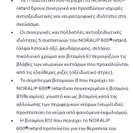
retard δρουν συνεργικά και προσδίνουν ισχυρές
αντιοξειδωτικές και νευροτροφικές ιδιότητες στο
σκεύασμα.
Οι συνεργικές και πολλαπλές αντιοξειδωτικές
ιδιότητες 5 συστατικών του NORALIP 600®retard,
(άλφα λιποϊκό οξύ, ψευδάργυρος, σελήνιο,
πικολινικό χρώμιο και βιταμίνη Ε) περιορίζουν τις
βλάβες των νευρικών κυττάρων που προκαλούνται
από τις ελεύθερες ρίζες (οξειδωτικό στρες).
Το σύμπλεγμα βιταμινών Β που περιέχει το
NORALIP 600® retard και συγκεκριμένα η βιταμίνη
Β1(θειαμίνη), γνωστή και ως βιταμίνη κατά της
αλλοίωσης των περιφερικών νεύρων (νευρίτιδα),
προστατεύει τα νεύρα από φαινόμενα εκφυλισμού.
Η βιταμίνη Β12 που περιέχει το NORALIP
600®retard προτείνεται για την θεραπεία του