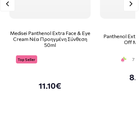
Medisei Panthenol Extra Face & Eye
Panthenol Extra
Cream Νέα Προηγμένη Σύνθεση
Off Ma
50ml
7 Sm
Top Seller
8.
11.10€