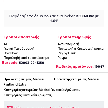
Παράλαβε το δέμα σου σε ένα locker
BOXNOW
με
1.6€
Τρόποι αποστολής
Τρόποι πληρωμής
ACS
Αντικαταβολή
Γενική Ταχυδρομική
Πιστωτική ή Χρεωστική κάρτα
Box Now
Pay by Bank
Παραλαβή από το κατάστημα
Paypal
Barcode:
5200312241350
Κωδικός προϊόντος:
19047
Προϊόν της σειράς:
Medisei
Προϊόν της εταιρείας:
Medisei
Panthenol Extra
Κατηγορίες εταιρείας:
Medisei Γυναικεία Αρώματα
,
Κατηγορίες:
Γυναικεία Αρώματα
,