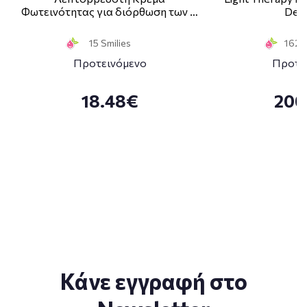
Φωτεινότητας για διόρθωση των …
Deco
15 Smilies
162 S
Προτεινόμενο
Προτε
18.48€
200
Κάνε εγγραφή στο