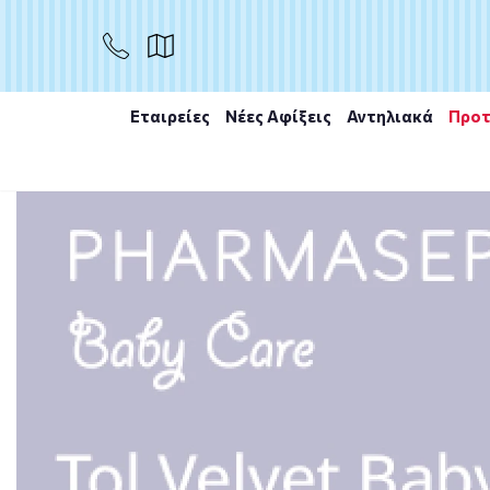
ΑΓΟΡΑ
Εταιρείες
Νέες Αφίξεις
Αντηλιακά
Προτ
Αρχική
/
Εταιρίες
/
Mustela
/
Mustela Σαμπουάν σε μο