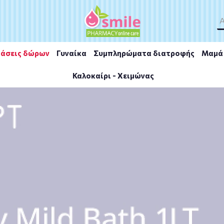
άσεις δώρων
Γυναίκα
Συμπληρώματα διατροφής
Μαμά 
Καλοκαίρι - Χειμώνας
ρφή Αφρού για Βρέφη 150ml