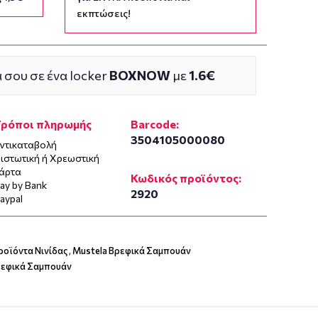
εκπτώσεις!
 σου σε ένα locker
BOXNOW
με
1.6€
Τρόποι πληρωμής
Barcode:
3504105000080
ντικαταβολή
ιστωτική ή Χρεωστική
άρτα
Κωδικός προϊόντος:
ay by Bank
2920
aypal
ροϊόντα Νινίδας
,
Mustela Βρεφικά Σαμπουάν
εφικά Σαμπουάν