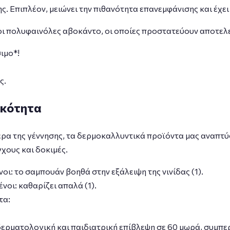
ης. Επιπλέον, μειώνει την πιθανότητα επανεμφάνισης και έχε
 οι πολυφαινόλες αβοκάντο, οι οποίες προστατεύουν αποτελ
σιμο*!
ς.
ικότητα
έρα της γέννησης, τα δερμοκαλλυντικά προϊόντα μας αναπτύ
χους και δοκιμές.
οι: το σαμπουάν βοηθά στην εξάλειψη της νινίδας (1).
νοι: καθαρίζει απαλά (1).
τα:
 δερματολογική και παιδιατρική επίβλεψη σε 60 μωρά, συμπ