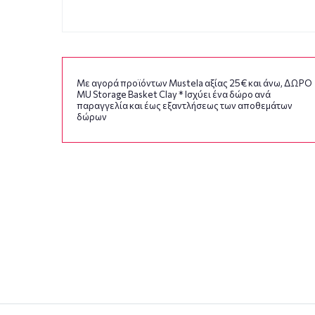
Με αγορά προϊόντων Mustela αξίας 25€ και άνω, ΔΩΡΟ
MU Storage Basket Clay * Ισχύει ένα δώρο ανά
παραγγελία και έως εξαντλήσεως των αποθεμάτων
δώρων