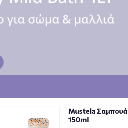
Mustela Σαμπουά
150ml