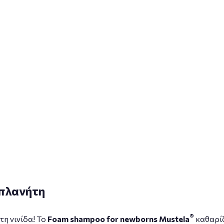
 πλανήτη
®
τη νινίδα! Το
Foam shampoo for newborns Mustela
καθαρίζ