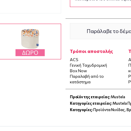
Παράλαβε το δέμα
Τρόποι αποστολής
ACS
Α
Γενική Ταχυδρομική
Π
Box Now
κ
Παραλαβή από το
P
κατάστημα
P
Προϊόν της εταιρείας:
Mustela
Κατηγορίες εταιρείας:
Mustela Π
Κατηγορίες:
Προϊόντα Νινίδας
,
Βρ