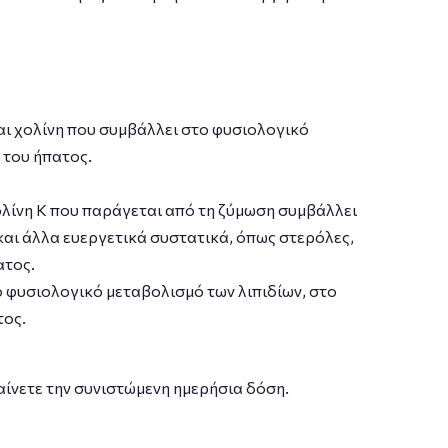
αι χολίνη που συμβάλλει στο φυσιολογικό
 του ήπατος.
ολίνη Κ που παράγεται από τη ζύµωση συμβάλλει
και άλλα ευεργετικά συστατικά, όπως στερόλες,
ατος.
ο φυσιολογικό µεταβολισµό των λιπιδίων, στο
τος.
αίνετε την συνιστώμενη ημερήσια δόση.