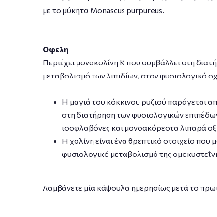
µε το µύκητα Monascus purpureus.
Οφελη
Περιέχει μονακολίνη Κ που συμβάλλει στη διατ
μεταβολισμό των λιπιδίων, στον φυσιολογικό σχ
Η µαγιά του κόκκινου ρυζιού παράγεται απ
στη διατήρηση των φυσιολογικών επιπέδων
ισοφλαβόνες και µονοακόρεστα λιπαρά οξέ
H χολίνη είναι ένα θρεπτικό στοιχείο που
φυσιολογικό µεταβολισµό της οµοκυστεΐνη
Λαμβάνετε μία κάψουλα ημερησίως μετά το πρωιν