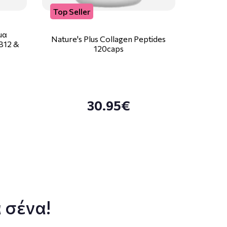
Top Seller
μα
Nature's Plus Collagen Peptides
B12 &
120caps
30.95€
 σένα!