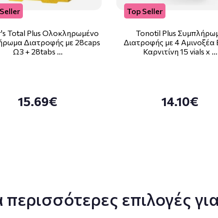
Seller
Top Seller
's Total Plus Ολοκληρωμένο
Tonotil Plus Συμπλήρω
ήρωμα Διατροφής με 28caps
Διατροφής με 4 Αμινοξέα 
Ω3 + 28tabs …
Καρνιτίνη 15 vials x …
15.69€
14.10€
 περισσότερες επιλογές για