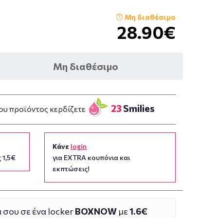
Μη διαθέσιμο
28.90€
Μη διαθέσιμο
23
Smilies
ου προϊόντος κερδίζετε
Κάνε
login
 1,5€
για EXTRA κουπόνια και
εκπτώσεις!
 σου σε ένα locker
BOXNOW
με
1.6€