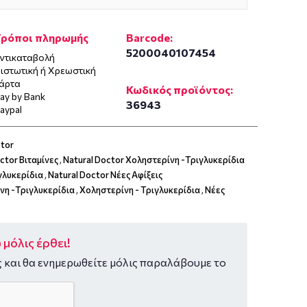
Τρόποι πληρωμής
Barcode:
5200040107454
ντικαταβολή
ιστωτική ή Χρεωστική
άρτα
Κωδικός προϊόντος:
ay by Bank
36943
aypal
ctor
ctor Βιταμίνες
,
Natural Doctor Χοληστερίνη -Τριγλυκερίδια
γλυκερίδια
,
Natural Doctor Νέες Αφίξεις
νη -Τριγλυκερίδια
,
Χοληστερίνη - Τριγλυκερίδια
,
Νέες
μόλις έρθει!
 και θα ενημερωθείτε μόλις παραλάβουμε το