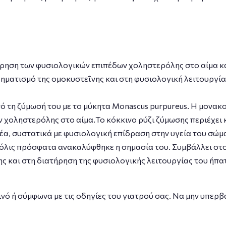
ήρηση των φυσιολογικών επιπέδων χοληστερόλης στο αίμα κ
ηματισμό της ομοκυστεΐνης και στη φυσιολογική λειτουργία
ό τη ζύµωσή του µε το µύκητα Monascus purpureus. Η µονακ
 χοληστερόλης στο αίμα.Το κόκκινο ρύζι ζύµωσης περιέχει 
α, συστατικά με φυσιολογική επίδραση στην υγεία του σώμ
 µόλις πρόσφατα ανακαλύφθηκε η σηµασία του. Συµβάλλει στ
ς και στη διατήρηση της φυσιολογικής λειτουργίας του ήπα
ό ή σύμφωνα με τις οδηγίες του γιατρού σας. Να μην υπερβ