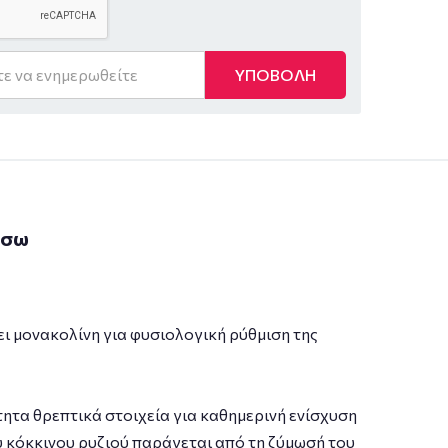
ΥΠΟΒΟΛΗ
άσω
 μονακολίνη για φυσιολογική ρύθμιση της
ητα θρεπτικά στοιχεία για καθημερινή ενίσχυση
του κόκκινου ρυζιού παράγεται από τη ζύµωσή του