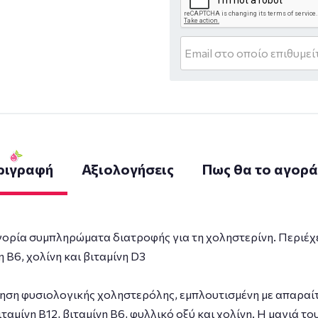
ριγραφή
Αξιολογήσεις
Πως θα το αγορ
ρία συμπληρώματα διατροφής για τη χοληστερίνη. Περιέχει
η Β6, χολίνη και βιταμίνη D3
ηση φυσιολογικής χοληστερόλης, εμπλουτισμένη με απαραίτ
ιταμίνη Β12, βιταμίνη B6, φυλλικό οξύ και χολίνη. Η µαγιά 