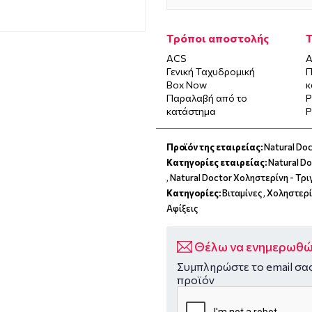
Τρόποι αποστολής
ACS
Α
Γενική Ταχυδρομική
Π
Box Now
κ
Παραλαβή από το
P
κατάστημα
P
Προϊόν της εταιρείας:
Natural Do
Κατηγορίες εταιρείας:
Natural Do
,
Natural Doctor Χοληστερίνη - Τρι
Κατηγορίες:
Βιταμίνες
,
Χοληστερί
Αφίξεις
Θέλω να ενημερωθώ 
Συμπληρώστε το email σας
προϊόν