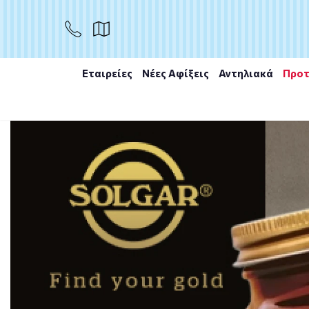
Το προϊόν εξαντλήθηκε
Μη διαθέσιμο
Εταιρείες
Νέες Αφίξεις
Αντηλιακά
Προτ
Αρχική
/
Εταιρίες
/
Natural Doctor
/
Natural Doctor He