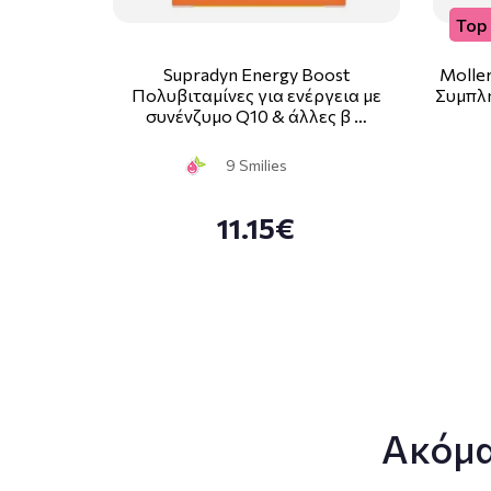
Top 
Supradyn Energy Boost
Moller
Πολυβιταμίνες για ενέργεια με
Συμπλ
συνένζυμο Q10 & άλλες β …
9 Smilies
11.15€
Ακόμα