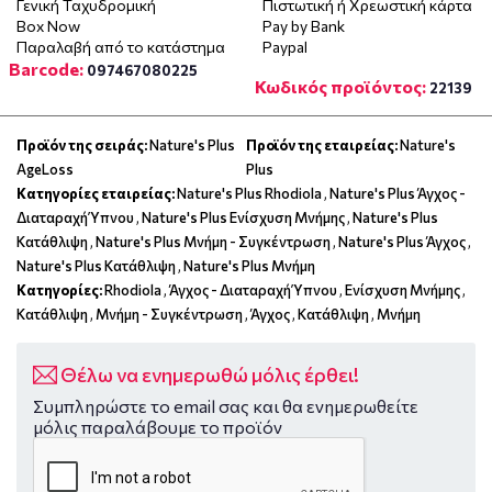
Γενική Ταχυδρομική
Πιστωτική ή Χρεωστική κάρτα
Box Now
Pay by Bank
Παραλαβή από το κατάστημα
Paypal
Barcode:
097467080225
Κωδικός προϊόντος:
22139
Προϊόν της σειράς:
Nature's Plus
Προϊόν της εταιρείας:
Nature's
AgeLoss
Plus
Κατηγορίες εταιρείας:
Nature's Plus Rhodiola
,
Nature's Plus Άγχος -
Διαταραχή Ύπνου
,
Nature's Plus Ενίσχυση Μνήμης
,
Nature's Plus
Κατάθλιψη
,
Nature's Plus Μνήμη - Συγκέντρωση
,
Nature's Plus Άγχος
,
Nature's Plus Κατάθλιψη
,
Nature's Plus Μνήμη
Κατηγορίες:
Rhodiola
,
Άγχος - Διαταραχή Ύπνου
,
Ενίσχυση Μνήμης
,
Κατάθλιψη
,
Μνήμη - Συγκέντρωση
,
Άγχος
,
Κατάθλιψη
,
Μνήμη
Θέλω να ενημερωθώ μόλις έρθει!
Συμπληρώστε το email σας και θα ενημερωθείτε
μόλις παραλάβουμε το προϊόν