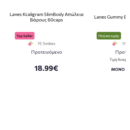
Lanes Kcaligram SlimBody Απώλεια
Lanes Gummy Bo
Βάρους 60caps
Top Seller
Πτώση τιμής
15 Smilies
11 S
Προτεινόμενο
Προτε
Τιμή Αναφο
18.99€
ΜΟΝΟ