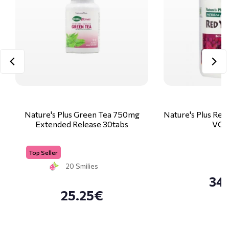
Nature's Plus Green Tea 750mg
Nature's Plus Red
Extended Release 30tabs
VCa
Top Seller
20 Smilies
34
25.25€