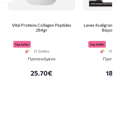
Vital Proteins Collagen Peptides
Lanes Kcaligram
284gr
Βάρους
Top Seller
Top Seller
21 Smilies
15 S
Προτεινόμενο
Προτε
25.70€
18