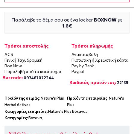
Παράλαβε το δέμα σου σε ένα locker
BOXNOW
με
1.6€
Τρόποι αποστολής
Τρόποι πληρωμής
ACS
Αντικαταβολή
Γενική Ταχυδρομική
Πιστωτική ή Χρεωστική κάρτα
Box Now
Pay by Bank
Παραλαβή από το κατάστημα
Paypal
Barcode:
097467072244
Κωδικός προϊόντος:
22135
Προϊόν της σειράς:
Nature's Plus
Προϊόν της εταιρείας:
Nature's
Herbal Actives
Plus
Κατηγορίες εταιρείας:
Nature's Plus Βότανα
,
Κατηγορίες:
Βότανα
,