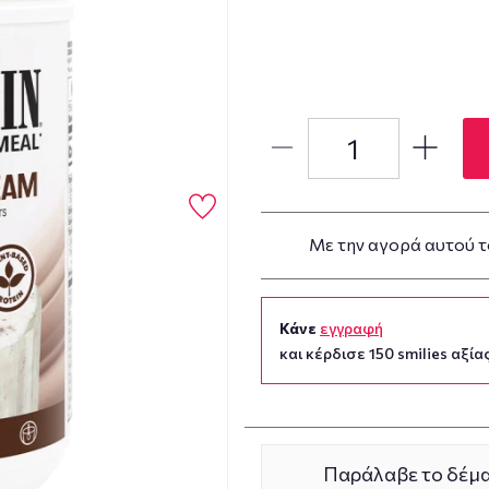
Με την αγορά αυτού τ
Κάνε
εγγραφή
και κέρδισε 150 smilies αξίας
Παράλαβε το δέμα