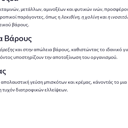
ιταμινών, μετάλλων, αμινοξέων και φυτικών ινών, προσφέρο
οτροπικοί παράγοντες, όπως η
λεκιθίνη, η χολίνη και η ινοσιτό
τικού βάρους.
α Βάρους
 όρεξης
και στην απώλεια βάρους, καθιστώντας το ιδανικό γι
οϊόντος υποστηρίζουν την αποτοξίνωση του οργανισμού.
ας
απολαυστική γεύση μπισκότων και κρέμας, κάνοντάς το μια
ψη τυχόν διατροφικών ελλείψεων.