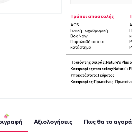
Τρόποι αποστολής
ACS
Α
Γενική Ταχυδρομική
Π
Box Now
κ
Παραλαβή από το
P
κατάστημα
P
Προϊόν της σειράς:
Nature's Plus 
Κατηγορίες εταιρείας:
Nature's 
Υποκατάστατα Γεύματος
Κατηγορίες:
Πρωτεΐνες
,
Πρωτεϊν
ριγραφή
Αξιολογήσεις
Πως θα το αγορ