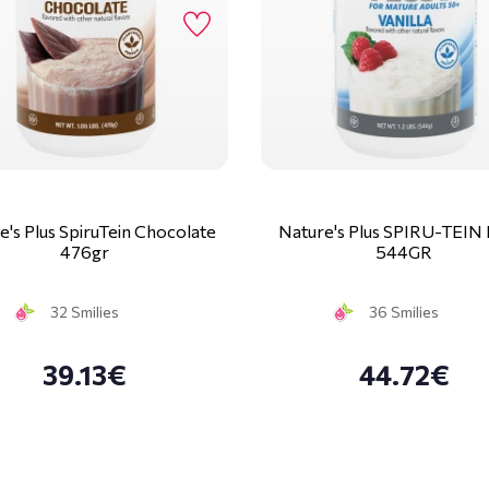
e's Plus SpiruTein Chocolate
Nature's Plus SPIRU-TEIN
476gr
544GR
32 Smilies
36 Smilies
39.13€
44.72€