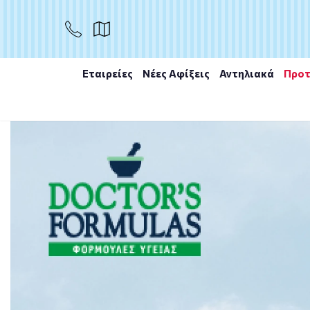
ΑΓΟΡΑ
Εταιρείες
Νέες Αφίξεις
Αντηλιακά
Προτ
Αρχική
/
Εταιρίες
/
Nature's Plus
/
Nature's Plus Spiru