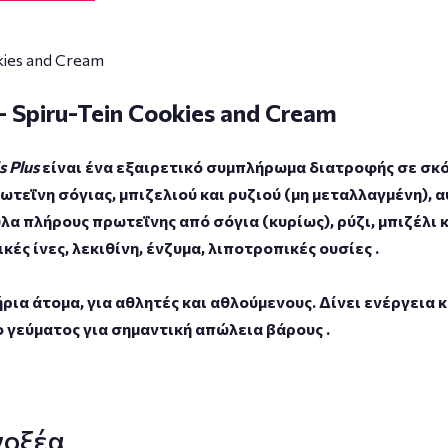
ies and Cream
 Spiru-Tein Cookies and Cream
s Plus
είναι ένα εξαιρετικό συμπλήρωμα διατροφής σε σκ
τεΐνη σόγιας, μπιζελιού και ρυζιού (μη μεταλλαγμένη), 
πλήρους πρωτεΐνης από σόγια (κυρίως), ρύζι, μπιζέλι κ
κές ίνες, λεκιθίνη, ένζυμα, λιποτροπικές ουσίες .
ρια άτομα, για αθλητές και αθλούμενους. Δίνει ενέργεια 
γεύματος για σημαντική απώλεια βάρους .
νοξέα