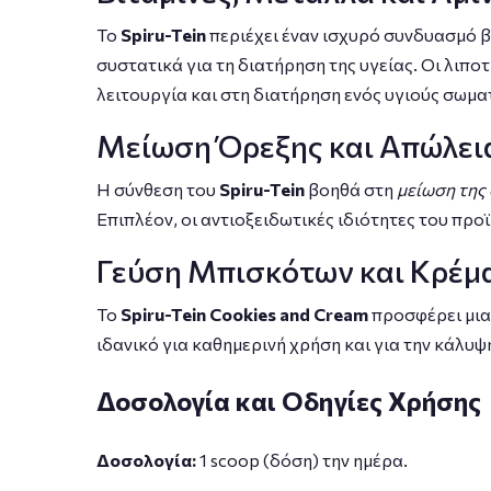
Το
Spiru-Tein
περιέχει έναν ισχυρό συνδυασμό β
συστατικά για τη διατήρηση της υγείας. Οι λιπ
λειτουργία και στη διατήρηση ενός υγιούς σωμα
Μείωση Όρεξης και Απώλει
Η σύνθεση του
Spiru-Tein
βοηθά στη
μείωση της
Επιπλέον, οι αντιοξειδωτικές ιδιότητες του πρ
Γεύση Μπισκότων και Κρέμ
Το
Spiru-Tein Cookies and Cream
προσφέρει μια 
ιδανικό για καθημερινή χρήση και για την κάλυ
Δοσολογία και Οδηγίες Χρήσης
Δοσολογία:
1 scoop (δόση) την ημέρα.