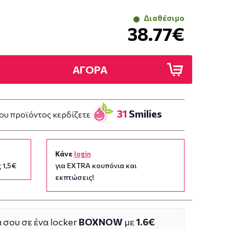
Διαθέσιμο
38.77€
ΑΓΟΡΑ
31
Smilies
ου προϊόντος κερδίζετε
Κάνε
login
 1,5€
για EXTRA κουπόνια και
εκπτώσεις!
 σου σε ένα locker
BOXNOW
με
1.6€