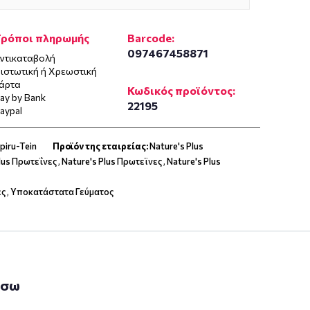
Τρόποι πληρωμής
Barcode:
097467458871
ντικαταβολή
ιστωτική ή Χρεωστική
άρτα
Κωδικός προϊόντος:
ay by Bank
22195
aypal
Spiru-Tein
Προϊόν της εταιρείας:
Nature's Plus
Plus Πρωτεΐνες
,
Nature's Plus Πρωτεϊνες
,
Nature's Plus
ες
,
Υποκατάστατα Γεύματος
άσω