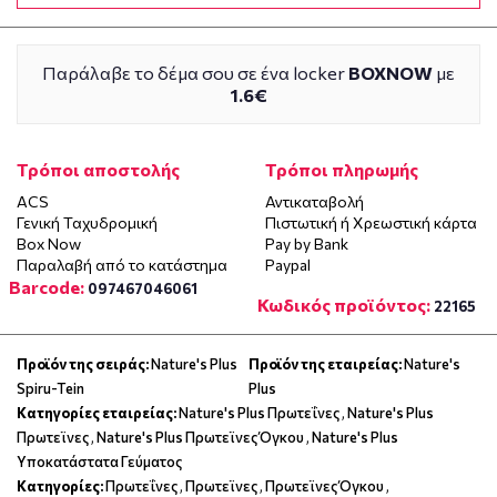
Παράλαβε το δέμα σου σε ένα locker
BOXNOW
με
1.6€
Τρόποι αποστολής
Τρόποι πληρωμής
ACS
Αντικαταβολή
Γενική Ταχυδρομική
Πιστωτική ή Χρεωστική κάρτα
Box Now
Pay by Bank
Παραλαβή από το κατάστημα
Paypal
Barcode:
097467046061
Κωδικός προϊόντος:
22165
Προϊόν της σειράς:
Nature's Plus
Προϊόν της εταιρείας:
Nature's
Spiru-Tein
Plus
Κατηγορίες εταιρείας:
Nature's Plus Πρωτεΐνες
,
Nature's Plus
Πρωτεϊνες
,
Nature's Plus Πρωτεϊνες Όγκου
,
Nature's Plus
Υποκατάστατα Γεύματος
Κατηγορίες:
Πρωτεΐνες
,
Πρωτεϊνες
,
Πρωτεϊνες Όγκου
,