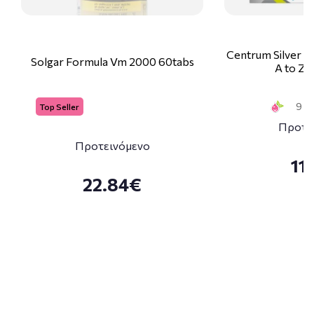
Centrum Silver 
Solgar Formula Vm 2000 60tabs
A to Zi
9 Sm
Top Seller
Προτε
Προτεινόμενο
11
22.84€