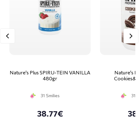
Nature's Plus SPIRU-TEIN VANILLA
Nature's Pl
480gr
Cookies&C
31 Smilies
31 S
38.77€
38