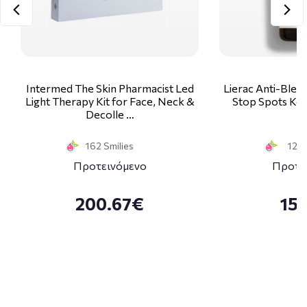
Intermed The Skin Pharmacist Led
Lierac Anti-Blem
Light Therapy Kit for Face, Neck &
Stop Spots Κα
Decolle …
1
162 Smilies
12 S
Προτεινόμενο
Προτε
200.67€
15