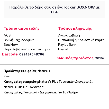
Παράλαβε το δέμα σου σε ένα locker
BOXNOW
με
1.6€
Τρόποι αποστολής
Τρόποι πληρωμής
ACS
Αντικαταβολή
Γενική Ταχυδρομική
Πιστωτική ή Χρεωστική κάρτα
Box Now
Pay by Bank
Παραλαβή από το κατάστημα
Paypal
Barcode:
097467048706
Κωδικός προϊόντος:
20162
Προϊόν της εταιρείας:
Nature's
Plus
Κατηγορίες εταιρείας:
Nature's Plus Τονωτικά - Διεγερτικά
,
Nature's Plus Για Τον Άνδρα
Κατηγορίες:
Τονωτικά - Διεγερτικά
,
Για Τον Άνδρα