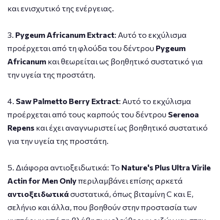
και ενισχυτικό της ενέργειας.
3.
Pygeum Africanum Extract
: Αυτό το εκχύλισμα
προέρχεται από τη φλούδα του δέντρου
Pygeum
Africanum
και θεωρείται ως βοηθητικό συστατικό για
την υγεία της προστάτη.
4.
Saw Palmetto Berry Extract
: Αυτό το εκχύλισμα
προέρχεται από τους καρπούς του δέντρου
Serenoa
Repens
και έχει αναγνωριστεί ως βοηθητικό συστατικό
για την υγεία της προστάτη.
5. Διάφορα αντιοξειδωτικά: Το
Nature's Plus Ultra Virile
Actin for Men Only
περιλαμβάνει επίσης αρκετά
αντιοξειδωτικά
συστατικά, όπως βιταμίνη C και E,
σελήνιο και άλλα, που βοηθούν στην προστασία των