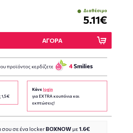
Διαθέσιμο
5.11€
ΑΓΟΡΑ
4
Smilies
του προϊόντος κερδίζετε
Κάνε
login
 1,5€
για EXTRA κουπόνια και
εκπτώσεις!
 σου σε ένα locker
BOXNOW
με
1.6€