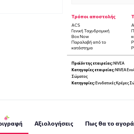
Τρόποι αποστολής
ACS
Α
Γενική Ταχυδρομική
Π
Box Now
κ
Παραλαβή από το
P
κατάστημα
P
Προϊόν της εταιρείας:
NIVEA
Κατηγορίες εταιρείας:
NIVEA Ενυ
Σώματος
Κατηγορίες:
Ενυδατικές Κρέμες Σ
ριγραφή
Αξιολογήσεις
Πως θα το αγορ