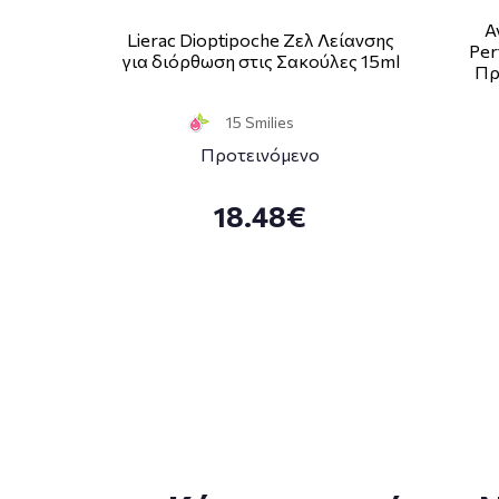
A
Lierac Dioptipoche Ζελ Λείανσης
Per
για διόρθωση στις Σακούλες 15ml
Πρ
15 Smilies
Προτεινόμενο
18.48€