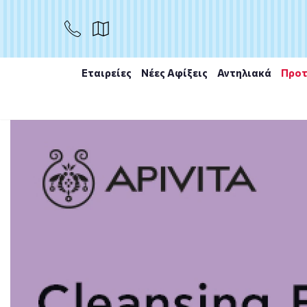
ΑΓΟΡΑ
Εταιρείες
Νέες Αφίξεις
Αντηλιακά
Προτ
Αρχική
/
Εταιρίες
/
NIVEA
/
NIVEA Body Nourishing Mil