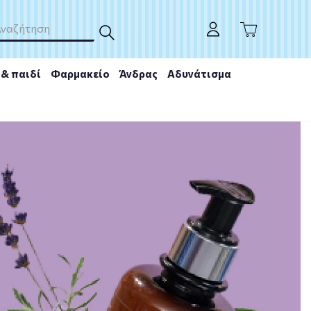
& παιδί
Φαρμακείο
Άνδρας
Αδυνάτισμα