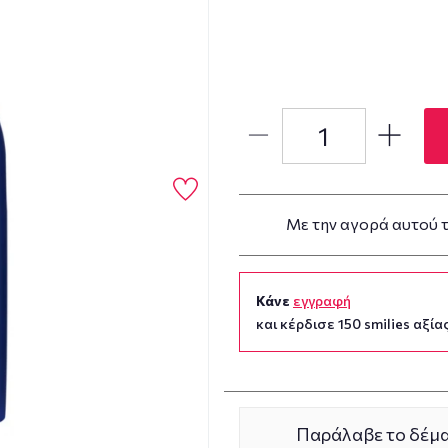
Με την αγορά αυτού 
Κάνε
εγγραφή
και κέρδισε 150 smilies αξίας
Παράλαβε το δέμα