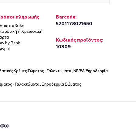
Τρόποι πληρωμής
Barcode:
5201178021650
ντικαταβολή
ιστωτική ή Χρεωστική
άρτα
Κωδικός προϊόντος:
ay by Bank
10309
aypal
δατικές Κρέμες Σώματος - Γαλακτώματα
,
NIVEA Ξηροδερμία
ώματος - Γαλακτώματα
,
Ξηροδερμία Σώματος
άσω