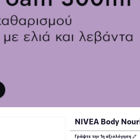
NIVEA Body Nouri
Γράψτε την 1η αξιολόγηση