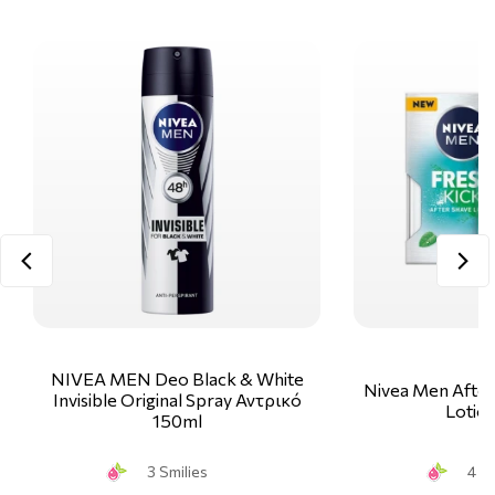
NIVEA MEN Deo Black & White
Nivea Men After
Invisible Original Spray Αντρικό
Lotio
150ml
3 Smilies
4 Sm