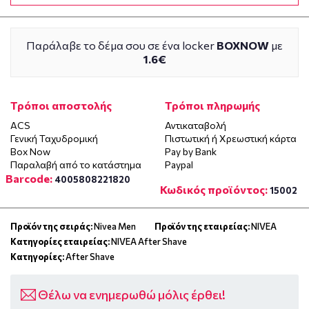
Παράλαβε το δέμα σου σε ένα locker
BOXNOW
με
1.6€
Τρόποι αποστολής
Τρόποι πληρωμής
ACS
Αντικαταβολή
Γενική Ταχυδρομική
Πιστωτική ή Χρεωστική κάρτα
Box Now
Pay by Bank
Παραλαβή από το κατάστημα
Paypal
Barcode:
4005808221820
Κωδικός προϊόντος:
15002
Προϊόν της σειράς:
Nivea Men
Προϊόν της εταιρείας:
NIVEA
Κατηγορίες εταιρείας:
NIVEA After Shave
Κατηγορίες:
After Shave
Θέλω να ενημερωθώ μόλις έρθει!