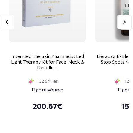
Intermed The Skin Pharmacist Led
Lierac Anti-Blem
Light Therapy Kit for Face, Neck &
Stop Spots Κα
Decolle …
1
162 Smilies
12 S
Προτεινόμενο
Προτε
200.67€
15