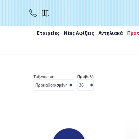
Εταιρείες
Νέες Αφίξεις
Αντηλιακά
Προτ
Αρχική
/
Εταιρίες
/
NIVEA
/
Nivea Rose
Ταξινόμηση
Προβολή