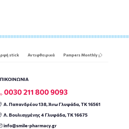
ρφή stick
Αντιφθειρικά
Pampers Monthly pack
The O
ΕΠΙΚΟΙΝΩΝΙΑ
0030 211 800 9093
Α. Παπανδρέου 138, Άνω Γλυφάδα, ΤΚ 16561
Λ. Βουλιαγμένης 4 Γλυφάδα, ΤΚ 16675
info@smile-pharmacy.gr