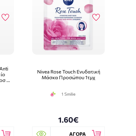
Anti
Nivea Rose Touch Ενυδατική
είο
Μάσκα Προσώπου 1τμχ
οσ …
1 Smilie
1.60€
ΑΓΟΡΑ