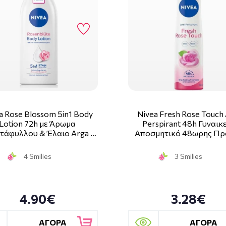
a Rose Blossom 5in1 Body
Nivea Fresh Rose Touch 
Lotion 72h με Άρωμα
Perspirant 48h Γυναικ
τάφυλλου & Έλαιο Arga …
Αποσμητικό 48ωρης Πρ
4 Smilies
3 Smilies
4.90€
3.28€
ΑΓΟΡΑ
ΑΓΟΡΑ