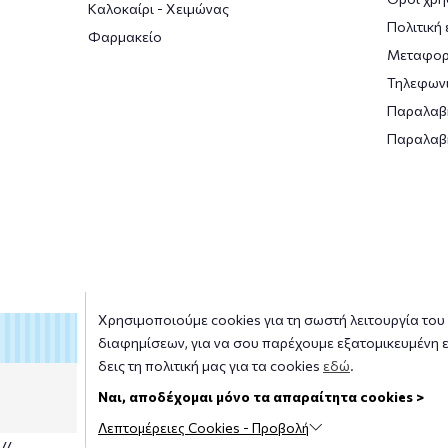
Καλοκαίρι - Χειμώνας
Πολιτική
Φαρμακείο
Μεταφορ
Τηλεφωνι
Παραλαβ
Παραλαβ
Χρησιμοποιούμε cookies για τη σωστή λειτουργία του s
διαφημίσεων, για να σου παρέχουμε εξατομικευμένη ε
δεις τη πολιτική μας για τα cookies
εδώ
.
Copyright © 2026
smile-pharmacy.gr
Ναι, αποδέχομαι μόνο τα απαραίτητα cookies >
Λεπτομέρειες Cookies - Προβολή
//