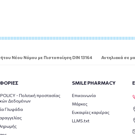
ήτου Νέου Νόμου με Πιστοποίηση DIN 13164
Αντηλιακά σε μο
ΦΟΡΙΕΣ
SMILE PHARMACY
POLICY - Πολιτική προστασίας
Επικοινωνία
κών Δεδομένων
Μάρκες
ία Γλυφάδα
Ευκαιρίες καριέρας
αραγγελίας
LLMS.txt
πληρωμής
σης