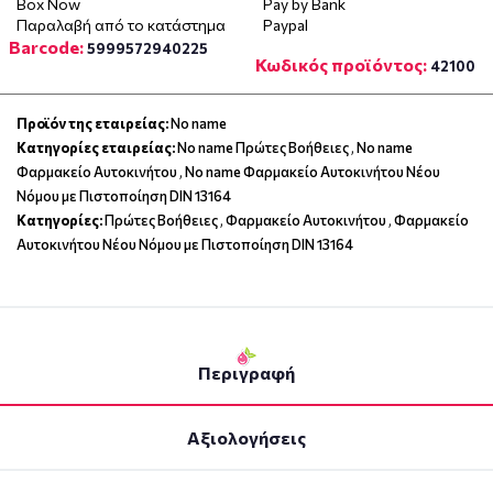
Box Now
Pay by Bank
Παραλαβή από το κατάστημα
Paypal
Barcode:
5999572940225
Κωδικός προϊόντος:
42100
Προϊόν της εταιρείας:
No name
Κατηγορίες εταιρείας:
No name Πρώτες Βοήθειες
,
No name
Φαρμακείο Αυτοκινήτου
,
No name Φαρμακείο Αυτοκινήτου Νέου
Νόμου με Πιστοποίηση DIN 13164
Κατηγορίες:
Πρώτες Βοήθειες
,
Φαρμακείο Αυτοκινήτου
,
Φαρμακείο
Αυτοκινήτου Νέου Νόμου με Πιστοποίηση DIN 13164
Περιγραφή
Αξιολογήσεις