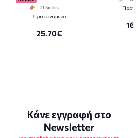
21 Smilies
Προτε
Προτεινόμενο
16
25.70€
Κάνε εγγραφή στο
Newsletter
για να μαθαίνεις πρώτος τις προσφορές μας