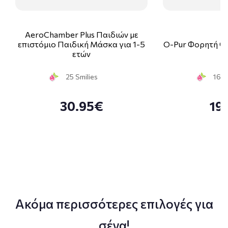
AeroChamber Plus Παιδιών με
επιστόμιο Παιδική Μάσκα για 1-5
O-Pur Φορητή Φι
ετών
25 Smilies
16 S
30.95€
19
Ακόμα περισσότερες επιλογές για
σένα!