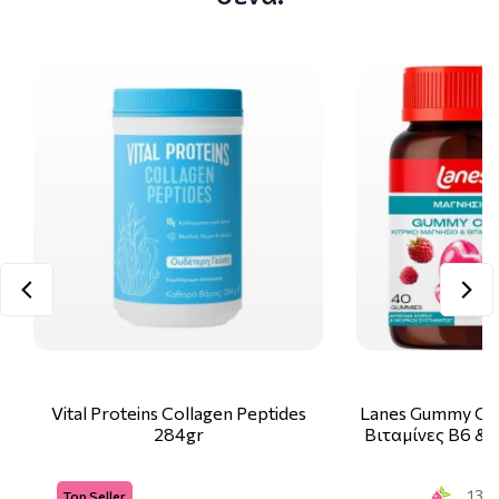
Vital Proteins Collagen Peptides
Lanes Gummy Ca
284gr
Βιταμίνες Β6 & 
13 S
Top Seller