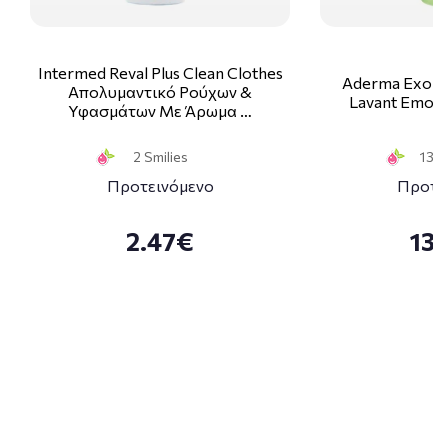
Intermed Reval Plus Clean Clothes
Aderma Exome
Απολυμαντικό Ρούχων &
Lavant Emolli
Υφασμάτων Με Άρωμα …
2 Smilies
13 S
Προτεινόμενο
Προτε
2.47€
13