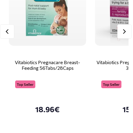
Vitabiotics Pregnacare Breast-
Vitabiotics Preg
Feeding 56Tabs/28Caps
30
Top Seller
Top Seller
18.96€
15