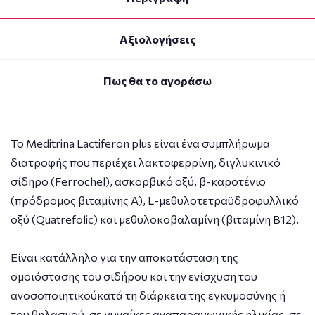
Αξιολογήσεις
Πως θα το αγοράσω
To Meditrina Lactiferon plus είναι ένα συμπλήρωμα
διατροφής που περιέχει λακτοφερρίνη, διγλυκινικό
σίδηρο (Ferrochel), ασκορβικό οξύ, β-καροτένιο
(πρόδρομος βιταμίνης Α), L-μεθυλοτετραϋδροφυλλικό
οξύ (Quatrefolic) και μεθυλοκοβαλαμίνη (βιταμίνη Β12).
Είναι κατάλληλο για την αποκατάσταση της
ομοιόστασης του σιδήρου και την ενίσχυση του
ανοσοποιητικούκατά τη διάρκεια της εγκυμοσύνης ή
του θηλασμού, σε γυναίκες αναπαραγωγικής ηλικίας, σε