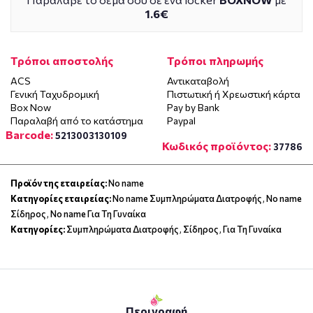
1.6€
Τρόποι αποστολής
Τρόποι πληρωμής
ACS
Αντικαταβολή
Γενική Ταχυδρομική
Πιστωτική ή Χρεωστική κάρτα
Box Now
Pay by Bank
Παραλαβή από το κατάστημα
Paypal
Barcode:
5213003130109
Κωδικός προϊόντος:
37786
Προϊόν της εταιρείας:
No name
Κατηγορίες εταιρείας:
No name Συμπληρώματα Διατροφής
,
No name
Σίδηρος
,
No name Για Τη Γυναίκα
Κατηγορίες:
Συμπληρώματα Διατροφής
,
Σίδηρος
,
Για Τη Γυναίκα
Περιγραφή