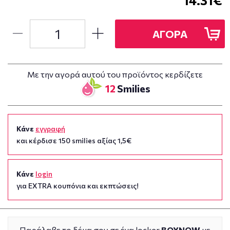
ΑΓΟΡΑ
Με την αγορά αυτού του προϊόντος κερδίζετε
12
Smilies
Κάνε
εγγραφή
και κέρδισε 150 smilies αξίας 1,5€
Κάνε
login
για EXTRA κουπόνια και εκπτώσεις!
Παράλαβε το δέμα σου σε ένα locker
BOXNOW
με