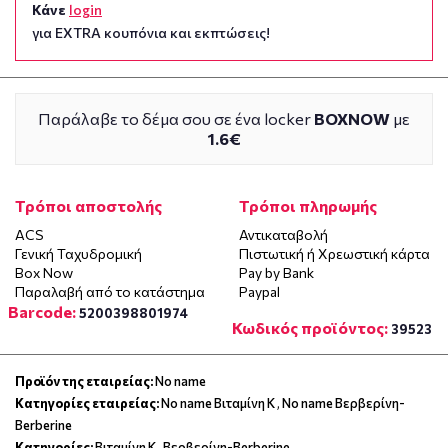
Κάνε
login
για EXTRA κουπόνια και εκπτώσεις!
Παράλαβε το δέμα σου σε ένα locker
BOXNOW
με
1.6€
Τρόποι αποστολής
Τρόποι πληρωμής
ACS
Αντικαταβολή
Γενική Ταχυδρομική
Πιστωτική ή Χρεωστική κάρτα
Box Now
Pay by Bank
Παραλαβή από το κατάστημα
Paypal
Barcode:
5200398801974
Κωδικός προϊόντος:
39523
Προϊόν της εταιρείας:
No name
Κατηγορίες εταιρείας:
No name Βιταμίνη Κ
,
No name Βερβερίνη-
Berberine
Κατηγορίες:
Βιταμίνη Κ
,
Βερβερίνη-Berberine