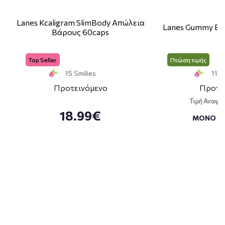
Lanes Kcaligram SlimBody Απώλεια
Lanes Gummy Bo
Βάρους 60caps
Top Seller
Πτώση τιμής
15 Smilies
11 S
Προτεινόμενο
Προτε
Τιμή Αναφο
18.99€
ΜΟΝΟ