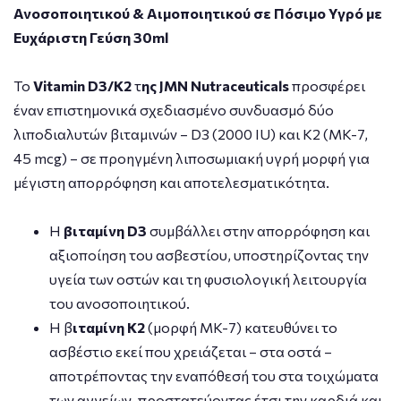
Ανοσοποιητικού & Αιμοποιητικού σε Πόσιμο Υγρό με
Ευχάριστη Γεύση 30ml
Το
Vitamin D3/K2
τ
ης
JMN Nutraceuticals
προσφέρει
έναν επιστημονικά σχεδιασμένο συνδυασμό δύο
λιποδιαλυτών βιταμινών – D3 (2000 IU) και K2 (MK-7,
45 mcg) – σε προηγμένη λιποσωμιακή υγρή μορφή για
μέγιστη απορρόφηση και αποτελεσματικότητα.
Η
βιταμίνη D3
συμβάλλει στην απορρόφηση και
αξιοποίηση του ασβεστίου, υποστηρίζοντας την
υγεία των οστών και τη φυσιολογική λειτουργία
του ανοσοποιητικού.
Η β
ιταμίνη K2
(μορφή MK-7) κατευθύνει το
ασβέστιο εκεί που χρειάζεται – στα οστά –
αποτρέποντας την εναπόθεσή του στα τοιχώματα
των αγγείων, προστατεύοντας έτσι την καρδιά και