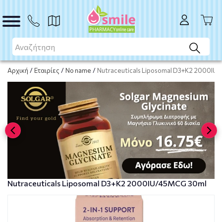
ΑΓΟΡΑ
Αρχική
/
Εταιρίες
/
No name
/
Nutraceuticals Liposomal D3+K2 2000IU
Nutraceuticals Liposomal D3+K2 2000IU/45MCG 30ml