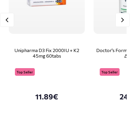
Unipharma D3 Fix 2000IU + K2
Doctor's Formul
45mg 60tabs
Δι
Top Seller
Top Seller
11.89€
24