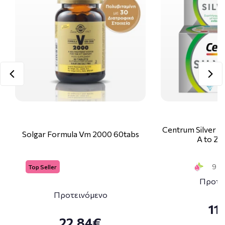
Centrum Silver 
Solgar Formula Vm 2000 60tabs
A to Zi
9 Sm
Top Seller
Προτε
Προτεινόμενο
11
22.84€