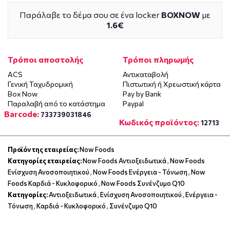
Παράλαβε το δέμα σου σε ένα locker
BOXNOW
με
1.6€
Τρόποι αποστολής
Τρόποι πληρωμής
ACS
Αντικαταβολή
Γενική Ταχυδρομική
Πιστωτική ή Χρεωστική κάρτα
Box Now
Pay by Bank
Παραλαβή από το κατάστημα
Paypal
Barcode:
733739031846
Κωδικός προϊόντος:
12713
Προϊόν της εταιρείας:
Now Foods
Κατηγορίες εταιρείας:
Now Foods Αντιοξειδωτικά
,
Now Foods
Ενίσχυση Ανοσοποιητικού
,
Now Foods Ενέργεια - Τόνωση
,
Now
Foods Καρδιά - Κυκλοφορικό
,
Now Foods Συνένζυμο Q10
Κατηγορίες:
Αντιοξειδωτικά
,
Ενίσχυση Ανοσοποιητικού
,
Ενέργεια -
Τόνωση
,
Καρδιά - Κυκλοφορικό
,
Συνένζυμο Q10