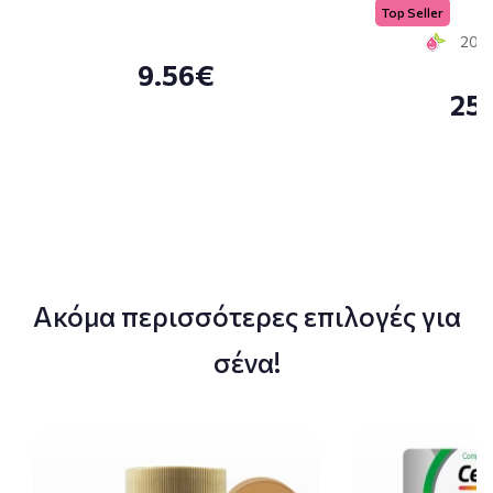
Top Seller
20 S
9.56€
25
Ακόμα περισσότερες επιλογές για
σένα!