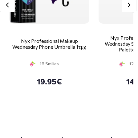
Nyx Profess
Nyx Professional Makeup
Wednesday Stai
Wednesday Phone Umbrella 1τμχ
Palette 
16 Smilies
12 S
19.95€
14