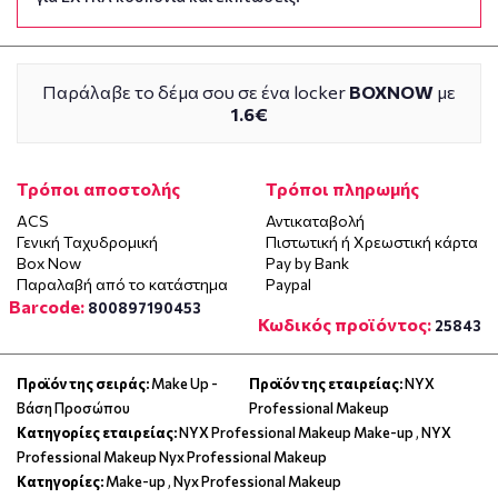
Παράλαβε το δέμα σου σε ένα locker
BOXNOW
με
1.6€
Τρόποι αποστολής
Τρόποι πληρωμής
ACS
Αντικαταβολή
Γενική Ταχυδρομική
Πιστωτική ή Χρεωστική κάρτα
Box Now
Pay by Bank
Παραλαβή από το κατάστημα
Paypal
Barcode:
800897190453
Κωδικός προϊόντος:
25843
Προϊόν της σειράς:
Make Up -
Προϊόν της εταιρείας:
NYX
Βάση Προσώπου
Professional Makeup
Κατηγορίες εταιρείας:
NYX Professional Makeup Make-up
,
NYX
Professional Makeup Nyx Professional Makeup
Κατηγορίες:
Make-up
,
Nyx Professional Makeup