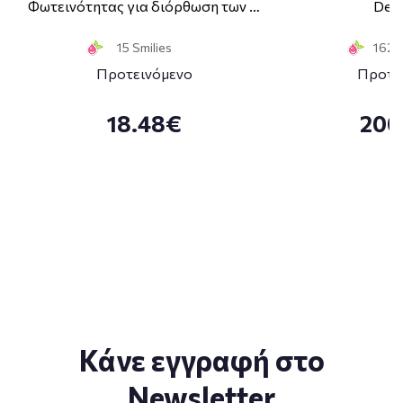
Φωτεινότητας για διόρθωση των …
Deco
15 Smilies
162 S
Προτεινόμενο
Προτε
18.48€
200
Κάνε εγγραφή στο
Newsletter