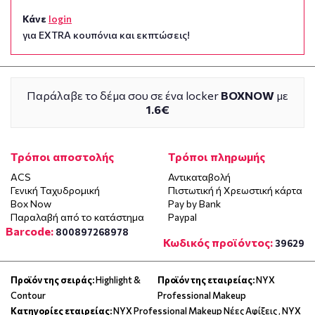
Κάνε
login
για EXTRA κουπόνια και εκπτώσεις!
Παράλαβε το δέμα σου σε ένα locker
BOXNOW
με
1.6€
Τρόποι αποστολής
Τρόποι πληρωμής
ACS
Αντικαταβολή
Γενική Ταχυδρομική
Πιστωτική ή Χρεωστική κάρτα
Box Now
Pay by Bank
Παραλαβή από το κατάστημα
Paypal
Barcode:
800897268978
Κωδικός προϊόντος:
39629
Προϊόν της σειράς:
Highlight &
Προϊόν της εταιρείας:
NYX
Contour
Professional Makeup
Κατηγορίες εταιρείας:
NYX Professional Makeup Νέες Αφίξεις
,
NYX