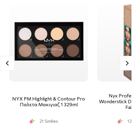
Nyx Profess
NYX PM Highlight & Contour Pro
Wonderstick Dual
Παλετα Μακιγιαζ 1 329ml
Fair
21 Smilies
12 S