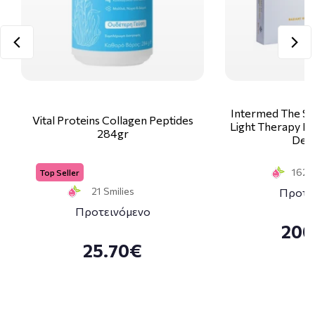
Intermed The Sk
Vital Proteins Collagen Peptides
Light Therapy Ki
284gr
Deco
162 S
Top Seller
21 Smilies
Προτε
Προτεινόμενο
200
25.70€