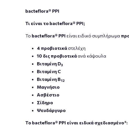
bacteflora
®
PPI
Τι είναι το
bacteflora
®
PPI
;
Το
bacteflora
®
PPI
είναι ειδικό συμπλήρωμα
προ
4 προβιοτικά
στελέχη
10 δις προβιοτικά
ανά κάψουλα
Βιταμίνη
D
3
Βιταμίνη
C
Βιταμίνη
B
12
Μαγνήσιο
Ασβέστιο
Σίδηρο
Ψευδάργυρο
Το
bacteflora
®
PPI
είναι ειδικά σχεδιασμένο
*
: