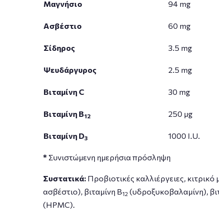
Μαγνήσιο
94 mg
Ασβέστιο
60 mg
Σίδηρος
3.5 mg
Ψευδάργυρος
2.5 mg
Βιταμίνη C
30 mg
Βιταμίνη B
250 μg
12
Βιταμίνη D
1000 I.U.
3
*
Συνιστώμενη ημερήσια πρόσληψη
Συστατικά
:
Προβιοτικές καλλιέργειες, κιτρικό 
ασβέστιο), βιταμίνη Β
(υδροξυκοβαλαμίνη), βι
12
(HPMC).