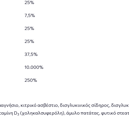
25%
7,5%
25%
25%
37,5%
10.000%
250%
μαγνήσιο, κιτρικό ασβέστιο, δισγλυκινικός σίδηρος, δισγλυ
ταμίνη
D
(
χοληκαλσυφερόλη), άμυλο πατάτας, φυτικό στεατ
3