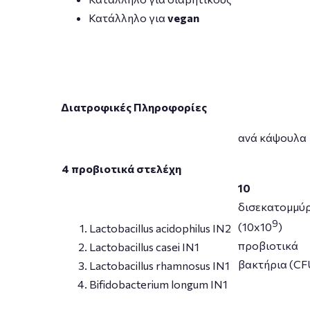
Κατάλληλο για
vegan
Διατροφικές Πληροφορίες
ανά κάψουλα
4
προβιοτικά στελέχη
10
δισεκατομμύ
9
(10x10
)
Lactobacillus acidophilus ΙΝ2
προβιοτικά
Lactobacillus casei ΙΝ1
βακτήρια (CF
Lactobacillus rhamnosus ΙΝ1
Bifidobacterium longum ΙΝ1