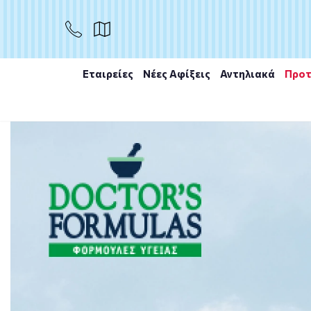
ΑΓΟΡΑ
Εταιρείες
Νέες Αφίξεις
Αντηλιακά
Προτ
Αρχική
/
Εταιρίες
/
Olonea
/
Bacteflora PPI 30 veg.cap