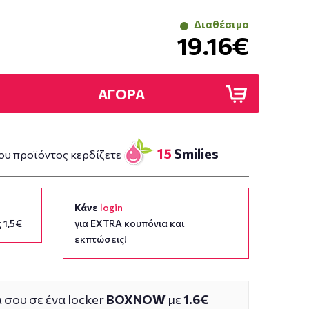
Διαθέσιμο
19.16€
ΑΓΟΡΑ
15
Smilies
ου προϊόντος κερδίζετε
Κάνε
login
 1,5€
για EXTRA κουπόνια και
εκπτώσεις!
 σου σε ένα locker
BOXNOW
με
1.6€