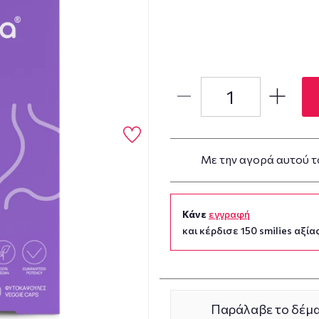
Με την αγορά αυτού τ
Κάνε
εγγραφή
και κέρδισε 150 smilies αξίας
Παράλαβε το δέμα