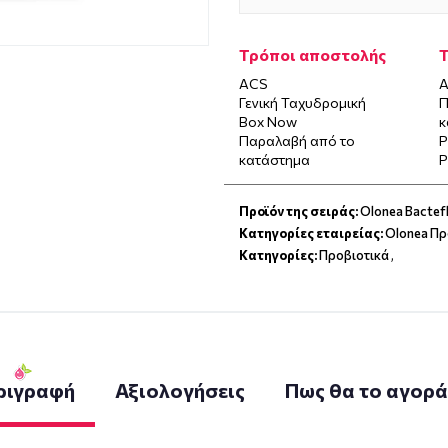
Τρόποι αποστολής
ACS
Α
Γενική Ταχυδρομική
Π
Box Now
κ
Παραλαβή από το
P
κατάστημα
P
Προϊόν της σειράς:
Olonea Bactef
Κατηγορίες εταιρείας:
Olonea Πρ
Κατηγορίες:
Προβιοτικά
,
ριγραφή
Αξιολογήσεις
Πως θα το αγορ