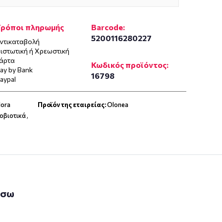
Τρόποι πληρωμής
Barcode:
5200116280227
ντικαταβολή
ιστωτική ή Χρεωστική
άρτα
Κωδικός προϊόντος:
ay by Bank
16798
aypal
lora
Προϊόν της εταιρείας:
Olonea
οβιοτικά
,
άσω