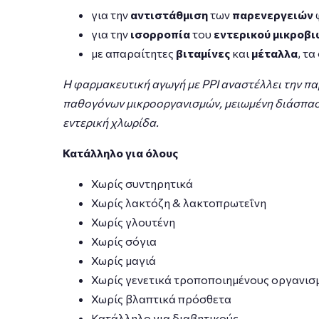
για την
αντιστάθμιση
των
παρενεργειών
για την
ισορροπία
του
εντερικού μικροβ
με απαραίτητες
βιταμίνες
και
μέταλλα
, τ
Η φαρμακευτική αγωγή με PPI αναστέλλει την πα
παθογόνων μικροοργανισμών, μειωμένη διάσπασ
εντερική χλωρίδα.
Κατάλληλο για όλους
Χωρίς συντηρητικά
Χωρίς λακτόζη & λακτοπρωτεΐνη
Χωρίς γλουτένη
Χωρίς σόγια
Χωρίς μαγιά
Χωρίς γενετικά τροποποιημένους οργανισ
Χωρίς βλαπτικά πρόσθετα
Κατάλληλο για διαβητικούς